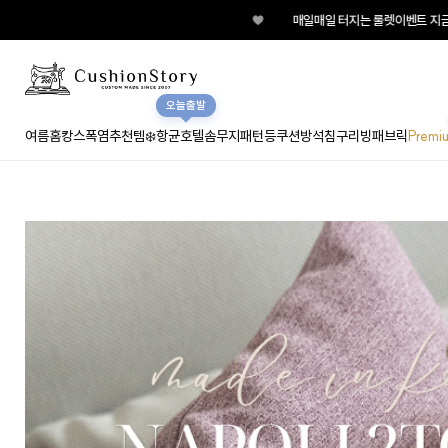
♥
매일매일 터지는 룰렛이벤트 지금 바로 돌려보세요!
오늘출발
여름홈캉스
폭염추천템❄️
항균호텔솜
무지
패턴
등쿠션
방석
침구
리빙패브릭
Premi