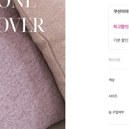
쿠션이야
최고할인
기본 할인
특이사항
색상
사이즈
솜 구입여부