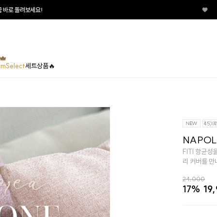
♥
매일매일 터지는 룰렛이
umSelect
세트상품🔥
NAPOL
FITI 항균
리 커버를 만
24,000
17%
19