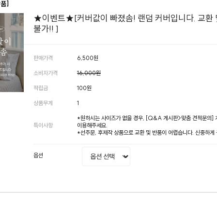
상품]
★이벤트★[커버값이 빠졌솜! 랜덤 커버입니다. 교환 
불가!! ]
판매가격
6,500원
소비자가격
16,000원
적립금
100원
상품무게
1
*원하시는 사이즈가 없을 경우, [Q&A 게시판>맞춤 견적문의]
특이사항
이용해주세요.
*선주문, 후제작 상품으로 교환 및 반품이 어렵습니다. 신중하게
옵션