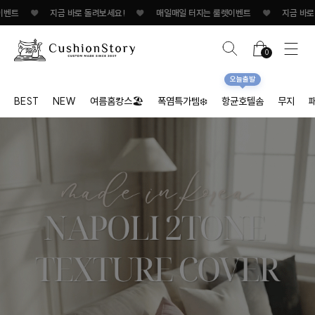
지금 바로 돌려보세요!
♥
매일매일 터지는 룰렛이벤트
♥
지금 바로 돌려보세요!
0
오늘출발
BEST
NEW
여름홈캉스🏖
폭염특가템❄️
항균호텔솜
무지