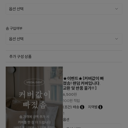
솜 구입여부
추가 구성 상품
★이벤트★[커버값이 빠
졌솜! 랜덤 커버입니다.
교환 및 반품 불가!! ]
6,500
원
100원 적립
(조건) 배송
지역별
1
옵션