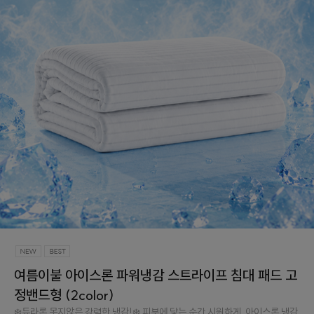
여름이불 아이스론 파워냉감 스트라이프 침대 패드 고
정밴드형 (2color)
❄️듀라론 못지않은 강력한 냉감!❄️ 피부에 닿는 순간 시원하게. 아이스론 냉감