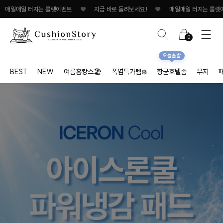
터지는 룰렛이벤트
♥
지금 바로 돌려보세요!
♥
매일매일 터지는 룰렛이벤트
♥
0
오늘출발
BEST
NEW
여름홈캉스🏖
폭염특가템❄️
항균호텔솜
무지