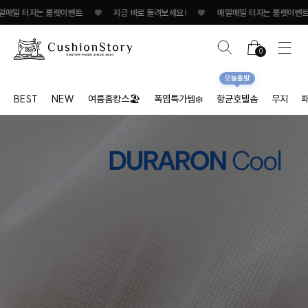
는 룰렛이벤트
♥
지금 바로 돌려보세요!
♥
매일매일 터지는 룰렛이벤트
♥
지
0
오늘출발
BEST
NEW
여름홈캉스🏖
폭염특가템❄️
항균호텔솜
무지