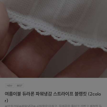
여름이불 듀라론 파워냉감 스트라이프 블랭킷 (2colo
r)
❄️앗차가워❄️파워냉감❄️ 시원함은 더하고, 무게감은 줄이고.가볍고 쾌적한 듀