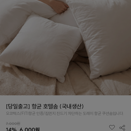
[당일출고] 항균 호텔솜 (국내생산)
오코텍스/FITI항균 인증/집먼지 진드기 차단하는 도레이 항균 쿠션솜입니다.
7,000원
14%
6,000원