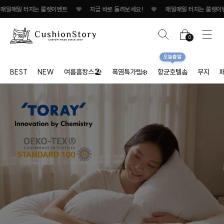
터지는 룰렛이벤트
♥
지금 바로 돌려보세요!
♥
매일매일 터지는 룰렛이벤트
♥
0
오늘출발
BEST
NEW
여름홈캉스🏖
폭염특가템❄️
항균호텔솜
무지