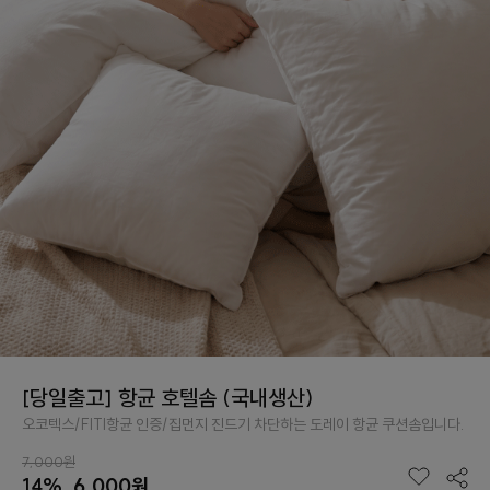
[당일출고] 항균 호텔솜 (국내생산)
오코텍스/FITI항균 인증/집먼지 진드기 차단하는 도레이 항균 쿠션솜입니다.
7,000원
14%
6,000원