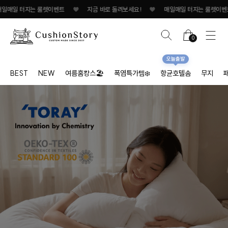
지는 룰렛이벤트
♥
지금 바로 돌려보세요!
♥
매일매일 터지는 룰렛이벤트
♥
0
오늘출발
BEST
NEW
여름홈캉스🏖
폭염특가템❄️
항균호텔솜
무지