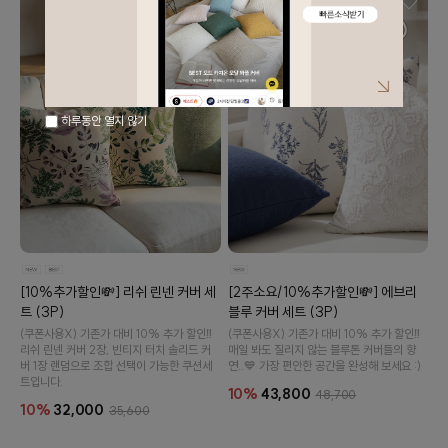
하루동안 열지 않기
[10%추가할인💸] 리쉬 린넨 커버 세
[2주소요/10%추가할인💸] 에브리
트 (3P)
블루 커버 세트 (3P)
(쿠폰사용X) 기존가 대비 10% 추가 할인‼️
(쿠폰사용X) 기존가 대비 10% 추가 할인‼️
리쉬 린넨 커버 2장, 빈티지 터치 솔리드 커
매일 봐도 질리지 않는 블루톤 커버들의 향
버 1장 랜덤으로 조합 선택이 가능한 쿠션세
연..💙 가장 편안한 공간을 완성해 보세요 :)
트입니다.
10%
43,800
48,700
10%
32,000
35,600