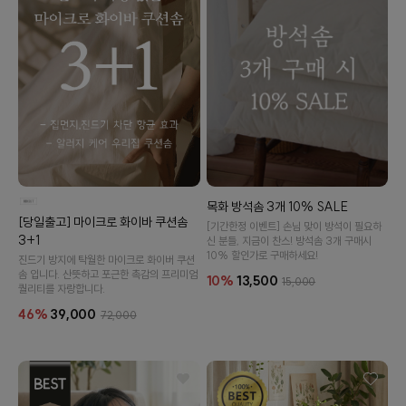
목화 방석솜 3개 10% SALE
[당일출고] 마이크로 화이바 쿠션솜
[기간한정 이벤트] 손님 맞이 방석이 필요하
3+1
신 분들, 지금이 찬스! 방석솜 3개 구매시
10% 할인가로 구매하세요!
진드기 방지에 탁월한 마이크로 화이버 쿠션
솜 입니다. 산뜻하고 포근한 촉감의 프리미엄
10%
13,500
15,000
퀄리티를 자랑합니다.
46%
39,000
72,000