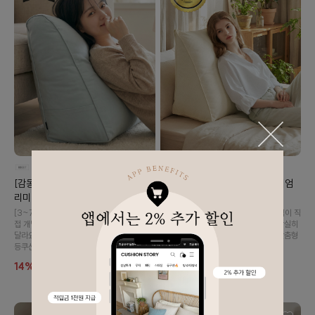
[감동후기💕] 솜포함 라운드 탄탄 프
[감동후기💕] 솜포함 삼각 프리미엄
리미엄 등쿠션 (26color)
탄탄 등쿠션 (26color)
[3~7일 소요] 허리가 안 좋으신 대표님이 직
[3~7일 소요] 허리가 안 좋으신 대표님이 직
접 개발한 등쿠션..!🤍 사용해 보시면 확실히
접 개발한 등쿠션..!🤍 사용해 보시면 확실히
달라요!👉🏻👈🏻 내 몸에 맞게 사용하는 맞춤형
달라요!👉🏻👈🏻 내 몸에 맞게 사용하는 맞춤형
등쿠션입니다 :)
등쿠션입니다 :)
14%
49,900
15%
39,900
57,900
46,900