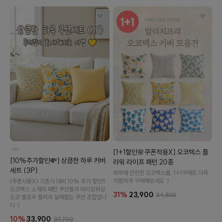
이바솜
수 있어요
[1+1할인🌸쿠폰적용X] 오코텍스 플
[10%추가할인💸] 상큼한 하루 커버
라워 라이프 패턴 20종
세트 (3P)
피부에 안전한 오코텍스를, 1+1구매로 더욱
저렴하게 구매해보세요 :)
(쿠폰사용X) 기존가 대비 10% 추가 할인‼️
오코텍스 소재의 패턴 쿠션들과 바이오워싱
31%
23,900
34,800
도쿄 옐로우 컬러의 실패없는 쿠션 조합입니
다 :)
10%
33,900
37,700