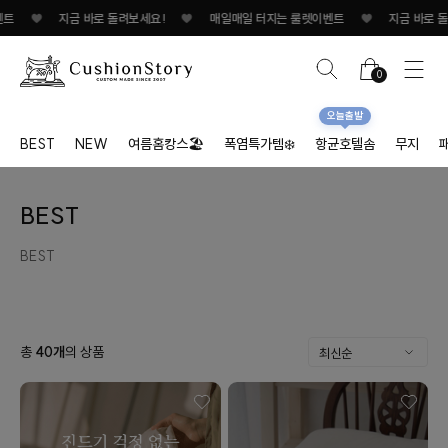
트
♥
지금 바로 돌려보세요!
♥
매일매일 터지는 룰렛이벤트
♥
지금 바로 돌려
0
오늘출발
BEST
NEW
여름홈캉스🏖
폭염특가템❄️
항균호텔솜
무지
BEST
BEST
총
40
개
의 상품