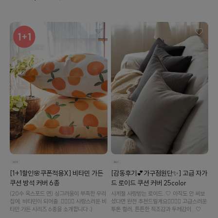
[감동후기💕가구점원단✨] 고급 자가
[1+1할인🌸쿠폰적용X] 비타민 가든
드 로이드 쿠션 커버 25color
쿠션 방석 커버 6종
사계절 사랑받는 로이드..🤍 아직도 안 써보
(20수 옥스포드 면) 싱그러움이 부족한 우리
셨다면 완전 추천드릴게요👉🏻👈🏻 고급스러운
집에, 비타민이 되어줄..👉🏻👈🏻 사랑스러운 비
투톤 컬러, 튼튼한 직조감과 두께감이...🤍
타민 가든 시리즈 6종을 소개합니다 ;)