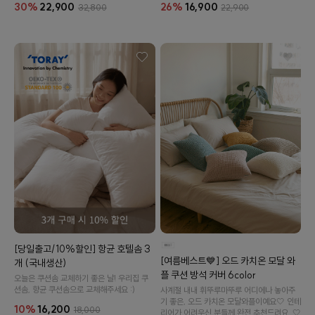
26%
16,900
30%
22,900
22,900
32,800
[당일출고/10%할인] 항균 호텔솜 3
[여름베스트💙] 오드 카치온 모달 와
개 (국내생산)
플 쿠션 방석 커버 6color
오늘은 쿠션솜 교체하기 좋은 날! 우리집 쿠
션솜, 향균 쿠션솜으로 교체해주세요 :)
사계절 내내 휘뚜루마뚜루 어디에나 놓아주
기 좋은, 오드 카치온 모달와플이예요🤍 인테
10%
16,200
18,000
리어가 어려우신 분들께 완전 추천드려요..🤍