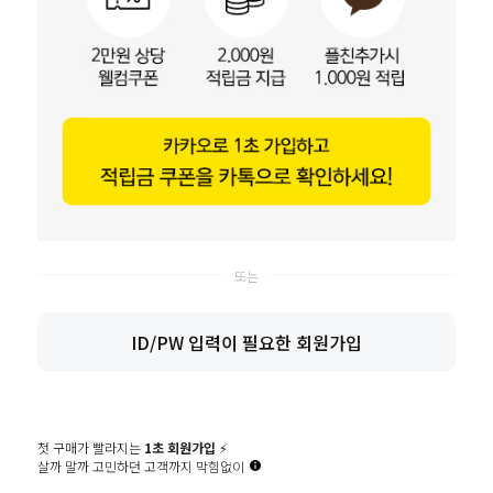
(회원아이디 영문숫자만 사용가능(숫자만으로 아이디 사용금지))
비밀번호
영문 대소문자/숫자/특수문자를 혼용하여 2종류 10~16자 또는 3종류 8~16자 
비밀번호확인
이메일
생년월일
생년
월
일
성별
ID/PW 입력이 필요한 회원가입
선택안함
남
여
휴대폰번호
인증
첫 구매가 빨라지는
1초 회원가입
⚡️
이바솜
SMS 인증번호
살까 말까 고민하던 고객까지 막힘없이
확인