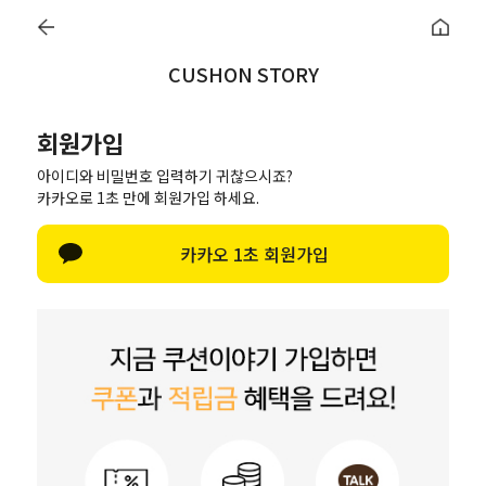
이벤트
♥
지금 바로 돌려보세요!
♥
매일매일 터지는 룰렛이벤트
♥
지금 바로
CUSHON STORY
0
오늘출발
회원가입
BEST
NEW
여름홈캉스🏖
폭염특가템❄️
항균호텔솜
무지
아이디와 비밀번호 입력하기 귀찮으시죠?
카카오로 1초 만에 회원가입 하세요.
회원가입
카카오 1초 회원가입
정보입력
가입완료
이름
아이디
(회원아이디 영문숫자만 사용가능(숫자만으로 아이디 사용금지))