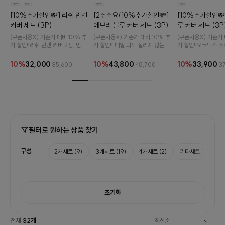
[10%추가할인💸] 리쉬 린넨
[2주소요/10%추가할인💸]
[10%추가할인💸
커버 세트 (3P)
에브리 블루 커버 세트 (3P)
루 커버 세트 (3P
(쿠폰사용X) 기존가 대비 10% 추
(쿠폰사용X) 기존가 대비 10% 추
(쿠폰사용X) 기존가 
가 할인‼️리쉬 린넨 커버 2장, 빈티
가 할인‼️ 매일 봐도 질리지 않는 블
가 할인‼️오코텍스 소
지 터치 솔리드 커버 1장 랜덤으로
루톤 커버들의 향연..💙 가장 편안
들과 바이오워싱 도쿄
조합 선택이 가능한 쿠션세트입니
한 공간을 완성해 보세요 :)
의 실패없는 쿠션 조합
10%
32,000
10%
43,800
10%
33,900
35,600
48,700
3
다.
필터로 원하는 상품 찾기
구성
2개세트
(9)
3개세트
(19)
4개세트
(2)
기타세트
(2)
초기화
전체
32
개