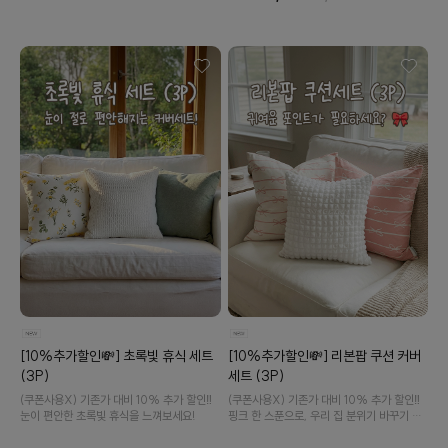
버 세트입니다.
수 있어요
[10%추가할인💸] 초록빛 휴식 세트
[10%추가할인💸] 리본팝 쿠션 커버
(3P)
세트 (3P)
(쿠폰사용X) 기존가 대비 10% 추가 할인‼️
(쿠폰사용X) 기존가 대비 10% 추가 할인‼️
눈이 편안한 초록빛 휴식을 느껴보세요!
핑크 한 스푼으로, 우리 집 분위기 바꾸기 시
작해 보세요💗