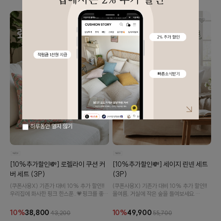
하루동안 열지 않기
[10%추가할인💸] 로렐라이 쿠션 커
[10%추가할인💸] 세이지 린넨 세트
버 세트 (3P)
(3P)
(쿠폰사용X) 기존가 대비 10% 추가 할인‼️
(쿠폰사용X) 기존가 대비 10% 추가 할인‼️
우리집에 화사한 핑크 한스푼..💗핑크를 좋아
올여름, 거실에 작은 숲을 들여보세요.
하시는 분들께 추천드려요!
보기만 해도 싱그러운 그리너리 린넨 쿠션 세
트입니다.
10%
38,800
10%
49,900
43,200
55,700