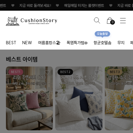
트
♥
지금 바로 돌려보세요!
♥
매일매일 터지는 룰렛이벤트
♥
지금 바로 돌려
0
오늘출발
BEST
NEW
여름홈캉스🏖
폭염특가템❄️
항균호텔솜
무지
베스트 아이템
BEST1
BEST2
BEST3