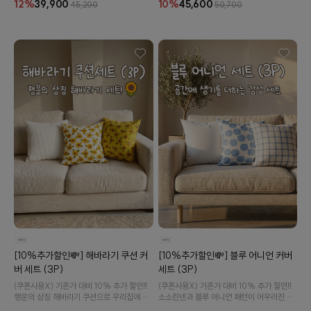
12%
39,900
10%
45,600
45,200
50,700
[10%추가할인💸] 해바라기 쿠션 커
[10%추가할인💸] 블루 어니언 커버
버 세트 (3P)
세트 (3P)
(쿠폰사용X) 기존가 대비 10% 추가 할인‼️
(쿠폰사용X) 기존가 대비 10% 추가 할인‼️
행운의 상징 해바라기 쿠션으로 우리집에 행
소소린넨과 블루 어니언 패턴이 어우러진 감
운을 더해보아요!🌻
성 쿠션 세트를 만나보세요!