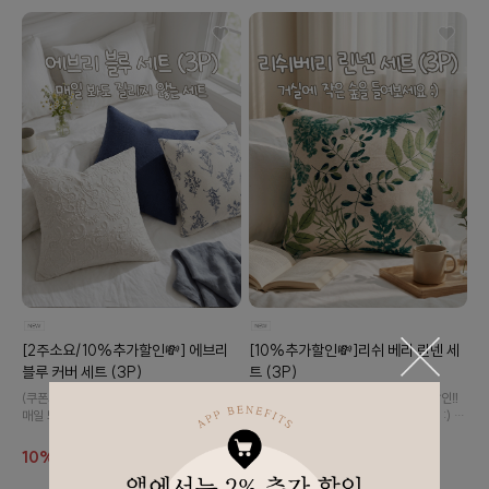
[2주소요/10%추가할인💸] 에브리
[10%추가할인💸]리쉬 베리 린넨 세
블루 커버 세트 (3P)
트 (3P)
(쿠폰사용X) 기존가 대비 10% 추가 할인‼️
(쿠폰사용X) 기존가 대비 10% 추가 할인‼️
매일 봐도 질리지 않는 블루톤 커버들의 향
올 여름엔 거실에 작은 숲을 들여보세요 :) 보
연..💙 가장 편안한 공간을 완성해 보세요 :)
기만해도 싱그러운 그리너리 쿠션 세트입니
다.
10%
43,800
10%
33,200
48,700
36,900