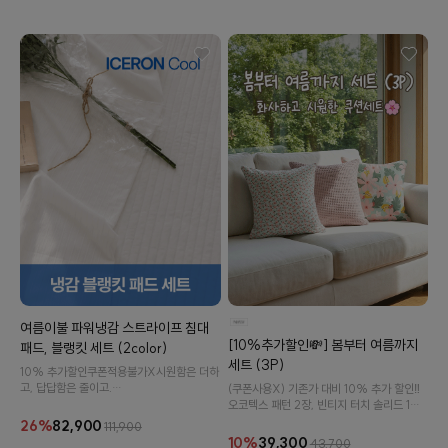
이바솜
여름이불 파워냉감 스트라이프 침대
[10%추가할인💸] 봄부터 여름까지
패드, 블랭킷 세트 (2color)
세트 (3P)
10% 추가할인️쿠폰적용불가X️시원함은 더하
고, 답답함은 줄이고.
(쿠폰사용X) 기존가 대비 10% 추가 할인‼️
높은 냉감 성능의 소재와 깔끔한 스트라이프
오코텍스 패턴 2장, 빈티지 터치 솔리드 1장
디자인으로 무더운 여름밤을 더욱 쾌적하게
으로 구성된 커버세트입니다. 화사하게, 또
26%
82,900
111,900
만들어드립니다.
시원하게! 봄부터 여름까지 사용하기 좋은 커
10%
39,300
43,700