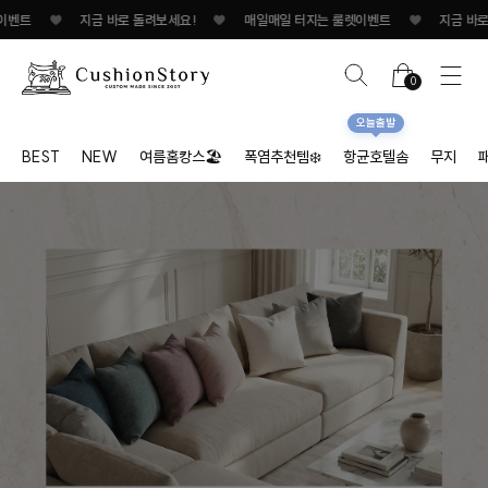
이벤트
♥
지금 바로 돌려보세요!
♥
매일매일 터지는 룰렛이벤트
♥
지금 바로 
0
오늘출발
BEST
NEW
여름홈캉스🏖
폭염추천템❄️
항균호텔솜
무지