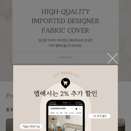
PremiumSelect
총
3
개
의 상품