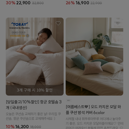
26%
16,900
30%
22,900
22,900
32,800
[당일출고/10%할인] 항균 호텔솜 3
[여름베스트💙] 오드 카치온 모달 와
개 (국내생산)
플 쿠션 방석 커버 6color
오늘은 쿠션솜 교체하기 좋은 날! 우리집 쿠
션솜, 향균 쿠션솜으로 교체해주세요 :)
사계절 내내 휘뚜루마뚜루 어디에나 놓아주
기 좋은, 오드 카치온 모달와플이예요🤍 인테
10%
16,200
18,000
리어가 어려우신 분들께 완전 추천드려요..🤍