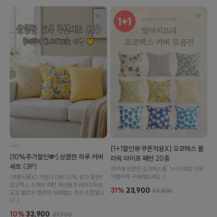
이바솜
수 있어요
[1+1할인🌸쿠폰적용X] 오코텍스 플
[10%추가할인💸] 상큼한 하루 커버
라워 라이프 패턴 20종
세트 (3P)
피부에 안전한 오코텍스를, 1+1구매로 더욱
저렴하게 구매해보세요 :)
(쿠폰사용X) 기존가 대비 10% 추가 할인‼️
오코텍스 소재의 패턴 쿠션들과 바이오워싱
31%
23,900
34,800
도쿄 옐로우 컬러의 실패없는 쿠션 조합입니
다 :)
10%
33,900
37,700