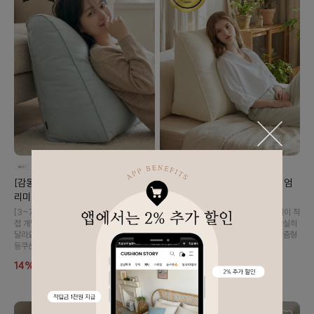
[감동후기💕] 솜포함 라운드 탄탄 프
[감동후기💕] 솜포함 삼각 프리미엄
리미엄 등쿠션 (26color)
탄탄 등쿠션 (26color)
[3~7일 소요] 허리가 안 좋으신 대표님이 직
[3~7일 소요] 허리가 안 좋으신 대표님이 직
접 개발한 등쿠션..!🤍 사용해 보시면 확실히
접 개발한 등쿠션..!🤍 사용해 보시면 확실히
달라요!👉🏻👈🏻 내 몸에 맞게 사용하는 맞춤형
달라요!👉🏻👈🏻 내 몸에 맞게 사용하는 맞춤형
등쿠션입니다 :)
등쿠션입니다 :)
14%
49,900
15%
39,900
57,900
46,900