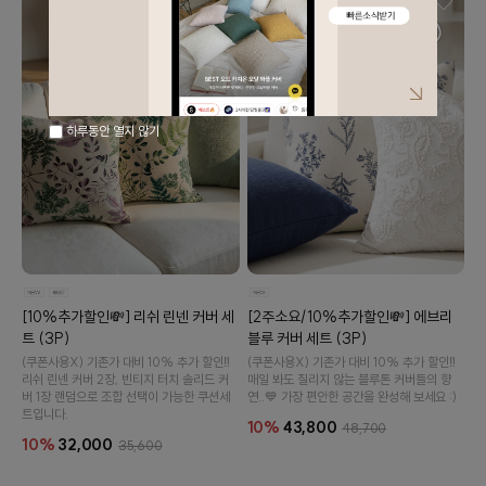
하루동안 열지 않기
[10%추가할인💸] 리쉬 린넨 커버 세
[2주소요/10%추가할인💸] 에브리
트 (3P)
블루 커버 세트 (3P)
(쿠폰사용X) 기존가 대비 10% 추가 할인‼️
(쿠폰사용X) 기존가 대비 10% 추가 할인‼️
리쉬 린넨 커버 2장, 빈티지 터치 솔리드 커
매일 봐도 질리지 않는 블루톤 커버들의 향
버 1장 랜덤으로 조합 선택이 가능한 쿠션세
연..💙 가장 편안한 공간을 완성해 보세요 :)
트입니다.
10%
43,800
48,700
10%
32,000
35,600