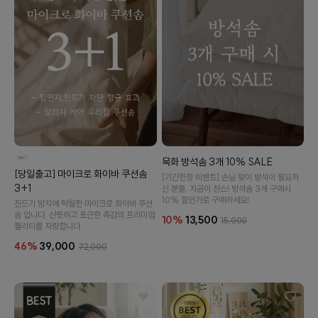
목화 방석솜 3개 10% SALE
[당일출고] 마이크로 화이바 쿠션솜
[기간한정 이벤트] 손님 맞이 방석이 필요하
3+1
신 분들, 지금이 찬스! 방석솜 3개 구매시
10% 할인가로 구매하세요!
진드기 방지에 탁월한 마이크로 화이버 쿠션
솜 입니다. 산뜻하고 포근한 촉감의 프리미엄
10%
13,500
15,000
퀄리티를 자랑합니다.
46%
39,000
72,000