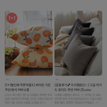
[감동후기💕가구점원단✨] 고급 자가
[1+1할인🌸쿠폰적용X] 비타민 가든
드 로이드 쿠션 커버 25color
쿠션 방석 커버 6종
사계절 사랑받는 로이드..🤍 아직도 안 써보
(20수 옥스포드 면) 싱그러움이 부족한 우리
셨다면 완전 추천드릴게요👉🏻👈🏻 고급스러운
집에, 비타민이 되어줄..👉🏻👈🏻 사랑스러운 비
투톤 컬러, 튼튼한 직조감과 두께감이...🤍
타민 가든 시리즈 6종을 소개합니다 ;)