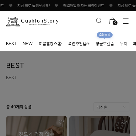
♥
지금 바로 돌려보세요!
♥
매일매일 터지는 룰렛이벤트
♥
지금 바로 돌려
0
오늘출발
BEST
NEW
여름홈캉스🏖
폭염추천템❄️
항균호텔솜
무지
BEST
BEST
총
40
개
의 상품