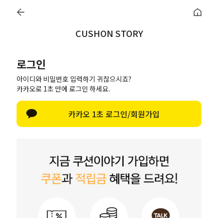
렛이벤트
♥
지금 바로 돌려보세요!
♥
매일매일 터지는 룰렛이벤트
♥
지금 바로
CUSHON STORY
0
오늘출발
로그인
BEST
NEW
여름홈캉스🏖
폭염추천템❄️
항균호텔솜
무지
아이디와 비밀번호 입력하기 귀찮으시죠?
카카오로 1초 만에 로그인 하세요.
로그인
한글 자판 
카카오 1초 로그인/회원가입
로그인
아이디/비밀번호 찾기
네이버로 로그인