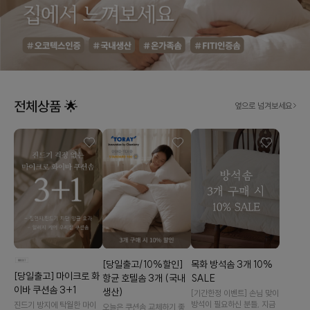
전체상품 🌟
옆으로 넘겨보세요
[당일출고/10%할인]
목화 방석솜 3개 10%
[당일출고] 마이크로 화
항균 호텔솜 3개 (국내
SALE
이바 쿠션솜 3+1
생산)
[기간한정 이벤트] 손님 맞이
방석이 필요하신 분들, 지금
진드기 방지에 탁월한 마이
오늘은 쿠션솜 교체하기 좋