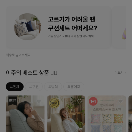
좌우로 넘겨보세요
이주의 베스트 상품 ❤‍🔥
더보기
#전체
#쿠션
#방석
#홈데코