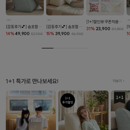
[1+1할인🌸쿠폰적용X] 오코텍스 플라워 라이프 패턴 20종
[감동후기💕] 솜포함 라운드 탄탄 프리미엄 등쿠션 (26color)
[감동후기💕] 솜포함 삼각 프리미엄 탄탄 등쿠션 (26color)
31%
23,900
34,800
14%
49,900
15%
39,900
1
57,900
46,900
1+1 특가로 만나보세요!
더보기