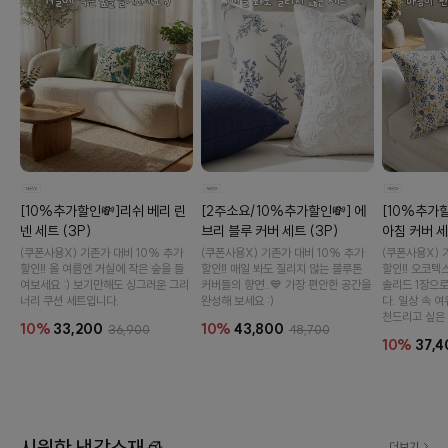
이바솜
[10%추가할인💸]리쉬 베리 린
[2주소요/10%추가할인💸] 에
[10%추가할
넨 세트 (3P)
브리 블루 커버 세트 (3P)
아침 커버 세
(쿠폰사용X) 기존가 대비 10% 추가
(쿠폰사용X) 기존가 대비 10% 추가
(쿠폰사용X) 
할인‼️ 올 여름엔 거실에 작은 숲을 들
할인‼️ 매일 봐도 질리지 않는 블루톤
할인‼️ 오코텍
여보세요 :) 보기만해도 싱그러운 그리
커버들의 향연..💙 가장 편안한 공간을
솔리드 1장으
너리 쿠션 세트입니다.
완성해 보세요 :)
다. 일상 속 
천드리고 싶은 
10%
33,200
10%
43,800
36,900
48,700
10%
37,4
수 있어요
시원한 냉감소재🧊
더보기