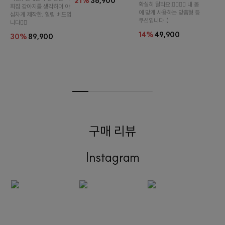
21%
36,900
확실히 달라요!👉🏻👈🏻 내 몸
희집 강아지를 생각하며 야
에 맞게 사용하는 맞춤형 등
심차게 제작한, 힐링 베드입
쿠션입니다 :)
니다👍🏻
14%
49,900
30%
89,900
구매 리뷰
Instagram