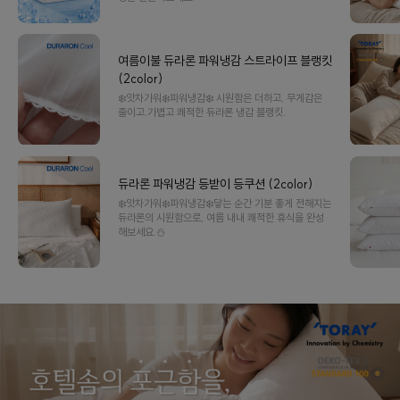
여름이불 듀라론 파워냉감 스트라이프 블랭킷
(2color)
❄️앗차가워❄️파워냉감❄️ 시원함은 더하고, 무게감은
줄이고.가볍고 쾌적한 듀라론 냉감 블랭킷.
듀라론 파워냉감 등받이 등쿠션 (2color)
❄️앗차가워❄️파워냉감❄️닿는 순간 기분 좋게 전해지는
듀라론의 시원함으로, 여름 내내 쾌적한 휴식을 완성
해보세요.⛄