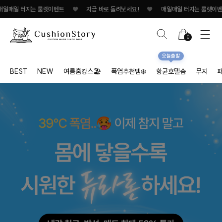
매일 터지는 룰렛이벤트
♥
지금 바로 돌려보세요!
♥
매일매일 터지는 룰렛이벤트
0
오늘출발
BEST
NEW
여름홈캉스🏖
폭염추천템❄️
항균호텔솜
무지