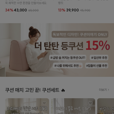
욱 쾌적한 수면 환경을 만들어보세요.
랭킷.
34%
43,000
13%
39,900
65,000
45,900
쿠션 매치 고민 끝! 쿠션세트 🔥
더보기