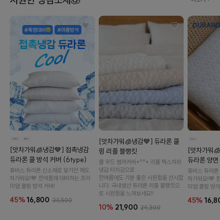
[앗차가워🧊냉감💙] 듀라론 쿨
[앗차가워🧊냉감💙] 접촉냉감
[앗차가워
링 리플 블랭킷
듀라론 쿨 방석 커버 (6type)
듀라론 양면 
쿨 무드 썸머커버*^^* 리플 텍스처와
냉감 터치감으로
휴비스 듀라론 신소재로 닿기만 해도
휴비스 듀라론
한여름에도 기분 좋은 시원함을 선사합
차가워요!💙 한여름에 대비하는 프리
차가워요!💙 
니다. 국내생산 듀라론 리플 블랭킷으
미엄 쿨링 방석 커버!
미엄 쿨링 방석
로 시원함을 느껴보세요!!
45%
16,800
45%
16,8
30,500
10%
21,900
24,300