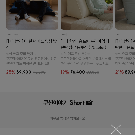
[1+1 할인] 솜포함 프리미엄 더
[1+1 할인
[1+1 할인] 더 탄탄 기도 명상 방
탄탄 삼각 등쿠션 (26color)
탄탄 라운드 등
석
✨설 연휴 준비 특가✨
✨설 연휴 준비
✨설 연휴 준비 특가✨
쿠폰적용불가X 소중한 분들에게 선물
쿠폰적용불가X
쿠폰적용불가X 쿠션 전문점에서 만든
하기 좋은 1+1 편안함을 나눠보세요.
하기 좋은 1+
편안한 기도 방석을 만나보세요!
19%
76,400
21%
89,9
25%
69,900
93,800
93,800
오드 카
듀라론 파워냉감 등받이 등쿠션 (2color)
쿠션이야기 Short 📸
19,90
60,900원
31%
41,800원
좌우로 영상을 넘겨보세요