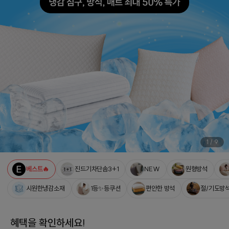
1
/
9
베스트🔥
진드기차단솜3+1
NEW
원형방석
시원한냉감소재
1등✨등쿠션
편안한 방석
절/기도방
혜택을 확인하세요!