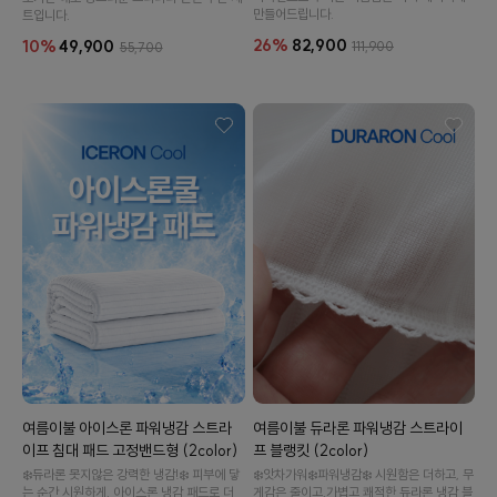
만들어드립니다.
트입니다.
26%
82,900
10%
49,900
111,900
55,700
여름이불 아이스론 파워냉감 스트라
여름이불 듀라론 파워냉감 스트라이
이프 침대 패드 고정밴드형 (2color)
프 블랭킷 (2color)
❄️듀라론 못지않은 강력한 냉감!❄️ 피부에 닿
❄️앗차가워❄️파워냉감❄️ 시원함은 더하고, 무
는 순간 시원하게. 아이스론 냉감 패드로 더
게감은 줄이고.가볍고 쾌적한 듀라론 냉감 블