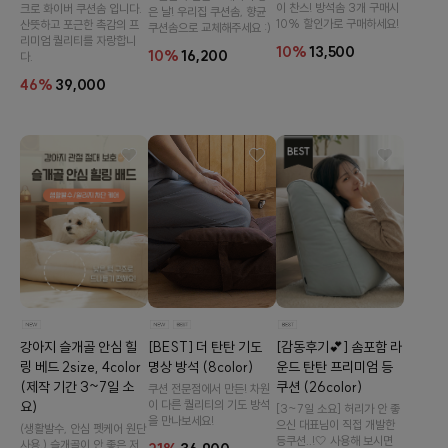
이 찬스! 방석솜 3개 구매시
크로 화이버 쿠션솜 입니다.
은 날! 우리집 쿠션솜, 향균
10% 할인가로 구매하세요!
산뜻하고 포근한 촉감의 프
쿠션솜으로 교체해주세요 :)
리미엄 퀄리티를 자랑합니
10%
13,500
10%
16,200
다.
46%
39,000
[감동후기💕] 솜포함 라
[BEST] 더 탄탄 기도
강아지 슬개골 안심 힐
운드 탄탄 프리미엄 등
명상 방석 (8color)
링 베드 2size, 4color
쿠션 (26color)
(제작 기간 3~7일 소
쿠션 전문점에서 만든! 차원
이 다른 퀄리티의 기도 방석
요)
[3~7일 소요] 허리가 안 좋
을 만나보세요!
으신 대표님이 직접 개발한
(생활발수, 안심 펫케어 원단
등쿠션..!🤍 사용해 보시면
사용,) 슬개골이 안 좋은 저