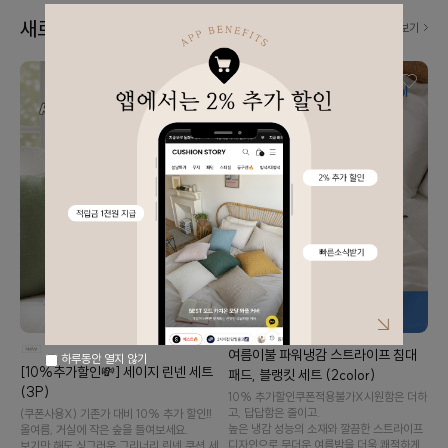
새로 나왔어요! 👀
더보기
여름이불 파워냉감 스트라이프 침대
하루동안 열지 않기
[10%추가할인💸] 세이지 린넨 세트
패드, 블랭킷 세트 (2color)
(3P)
10% 추가할인️쿠폰적용불가X️시원함은 더하
고, 답답함은 줄이고.
(쿠폰사용X) 기존가 대비 10% 추가 할인‼️
높은 냉감 성능의 소재와 깔끔한 스트라이프
올여름, 거실에 작은 숲을 들여보세요.
디자인으로 무더운 여름밤을 더욱 쾌적하게
보기만 해도 싱그러운 그리너리 린넨 쿠션 세