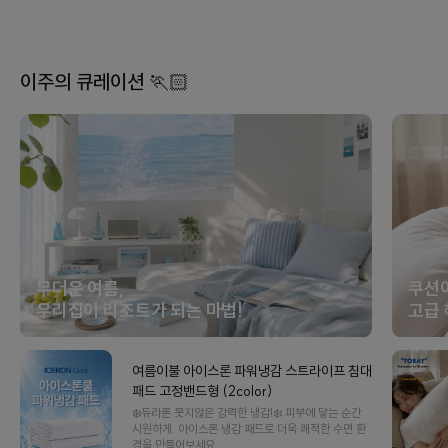
이주의 큐레이션 🏃🏻
무더운 여름,
쿠션
우리집이 리조트가 되는 마법!
고급 
여름이불 아이스론 파워냉감 스트라이프 침대
패드 고정밴드형 (2color)
❄️듀라론 못지않은 강력한 냉감!❄️ 피부에 닿는 순간
시원하게. 아이스론 냉감 패드로 더욱 쾌적한 수면 환
경을 만들어보세요.