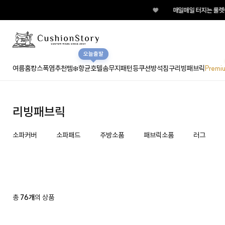
♥
매일매일 터지는 룰렛이
오늘출발
여름홈캉스
폭염추천템❄️
항균호텔솜
무지
패턴
등쿠션
방석
침구
리빙패브릭
Premi
리빙패브릭
소파커버
소파패드
주방소품
패브릭소품
러그
총
76개
의 상품