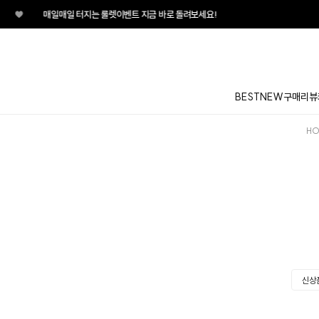
♥
매일매일 터지는 룰렛이벤트 지금 바로 돌려보세요!
BEST
NEW
구매리뷰
HO