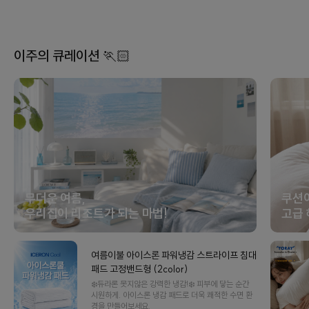
이주의 큐레이션 🏃🏻
무더운 여름,
쿠션
우리집이 리조트가 되는 마법!
고급 
여름이불 아이스론 파워냉감 스트라이프 침대
패드 고정밴드형 (2color)
❄️듀라론 못지않은 강력한 냉감!❄️ 피부에 닿는 순간
시원하게. 아이스론 냉감 패드로 더욱 쾌적한 수면 환
경을 만들어보세요.