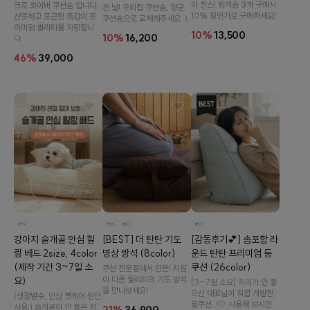
이 찬스! 방석솜 3개 구매시
크로 화이버 쿠션솜 입니다.
은 날! 우리집 쿠션솜, 향균
10% 할인가로 구매하세요!
산뜻하고 포근한 촉감의 프
쿠션솜으로 교체해주세요 :)
리미엄 퀄리티를 자랑합니
10%
13,500
10%
16,200
다.
46%
39,000
[감동후기💕] 솜포함 라
[BEST] 더 탄탄 기도
강아지 슬개골 안심 힐
운드 탄탄 프리미엄 등
명상 방석 (8color)
링 베드 2size, 4color
쿠션 (26color)
(제작 기간 3~7일 소
쿠션 전문점에서 만든! 차원
이 다른 퀄리티의 기도 방석
요)
[3~7일 소요] 허리가 안 좋
을 만나보세요!
으신 대표님이 직접 개발한
(생활발수, 안심 펫케어 원단
등쿠션..!🤍 사용해 보시면
사용,) 슬개골이 안 좋은 저