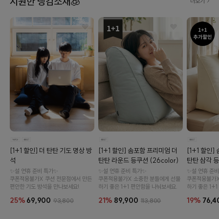
시원한 냉감소재🧊
더보기
[1+1 할인] 솜포함 프리미엄 더
[1+1 할인
[1+1 할인] 더 탄탄 기도 명상 방
탄탄 라운드 등쿠션 (26color)
탄탄 삼각 등쿠
석
✨설 연휴 준비 특가✨
✨설 연휴 준비
✨설 연휴 준비 특가✨
쿠폰적용불가X 소중한 분들에게 선물
쿠폰적용불가X
쿠폰적용불가X 쿠션 전문점에서 만든
하기 좋은 1+1 편안함을 나눠보세요.
하기 좋은 1+
편안한 기도 방석을 만나보세요!
21%
89,900
19%
76,4
25%
69,900
113,800
93,800