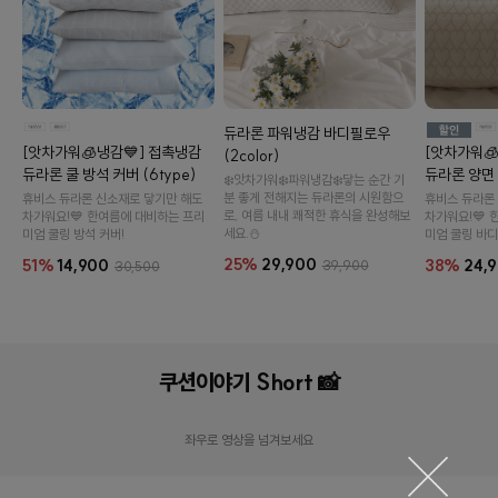
듀라론 파워냉감 바디필로우
[앗차가워🧊냉감💙] 접촉냉감
[앗차가워
(2color)
듀라론 쿨 방석 커버 (6type)
듀라론 양면
❄️앗차가워❄️파워냉감❄️닿는 순간 기
분 좋게 전해지는 듀라론의 시원함으
휴비스 듀라론 신소재로 닿기만 해도
휴비스 듀라론
로, 여름 내내 쾌적한 휴식을 완성해보
차가워요!💙 한여름에 대비하는 프리
차가워요!💙 
세요.⛄
미엄 쿨링 방석 커버!
미엄 쿨링 바디
25%
29,900
51%
14,900
38%
24,
39,900
30,500
국내생산 도레이 항균 쿠션솜
강아지 슬
쿠션이야기 Short 📸
6,000원
128,000
좌우로 영상을 넘겨보세요