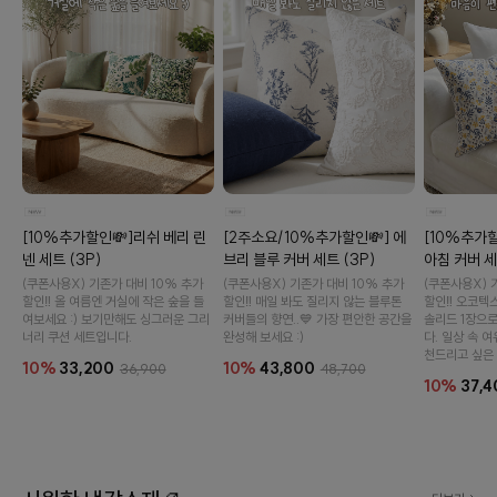
이바솜
[10%추가할인💸]리쉬 베리 린
[2주소요/10%추가할인💸] 에
[10%추가할
넨 세트 (3P)
브리 블루 커버 세트 (3P)
아침 커버 세
(쿠폰사용X) 기존가 대비 10% 추가
(쿠폰사용X) 기존가 대비 10% 추가
(쿠폰사용X) 
할인‼️ 올 여름엔 거실에 작은 숲을 들
할인‼️ 매일 봐도 질리지 않는 블루톤
할인‼️ 오코텍
여보세요 :) 보기만해도 싱그러운 그리
커버들의 향연..💙 가장 편안한 공간을
솔리드 1장으
너리 쿠션 세트입니다.
완성해 보세요 :)
다. 일상 속 
천드리고 싶은 
10%
33,200
10%
43,800
36,900
48,700
10%
37,4
수 있어요