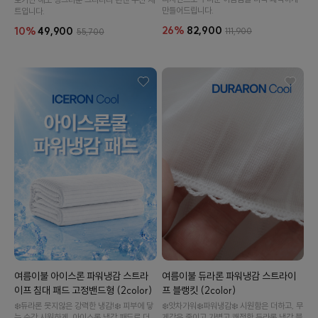
만들어드립니다.
트입니다.
26%
82,900
10%
49,900
111,900
55,700
여름이불 아이스론 파워냉감 스트라
여름이불 듀라론 파워냉감 스트라이
이프 침대 패드 고정밴드형 (2color)
프 블랭킷 (2color)
❄️듀라론 못지않은 강력한 냉감!❄️ 피부에 닿
❄️앗차가워❄️파워냉감❄️ 시원함은 더하고, 무
는 순간 시원하게. 아이스론 냉감 패드로 더
게감은 줄이고.가볍고 쾌적한 듀라론 냉감 블