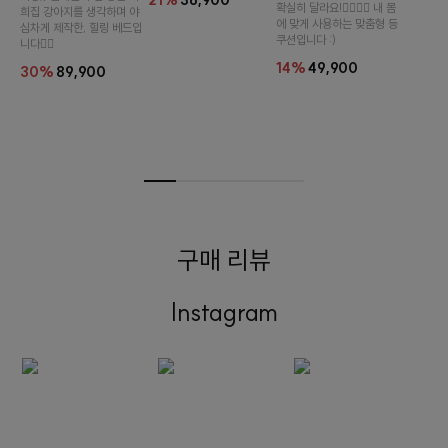
21%
36,900
확실히 달라요!👉🏻👈🏻 내 몸
희집 강아지를 생각하며 야
에 맞게 사용하는 맞춤형 등
심차게 제작한, 힐링 베드입
쿠션입니다 :)
니다👍🏻
14%
49,900
30%
89,900
구매 리뷰
Instagram