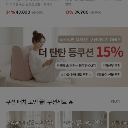
욱 쾌적한 수면 환경을 만들어보세요.
랭킷.
34%
43,000
13%
39,900
65,000
45,900
쿠션 매치 고민 끝! 쿠션세트 🔥
더보기