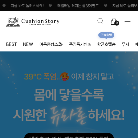
지금 바로 돌려보세요!
♥
매일매일 터지는 룰렛이벤트
♥
지금 바로 돌려보세요!
0
오늘출발
BEST
NEW
여름홈캉스🏖
폭염특가템❄️
항균호텔솜
무지