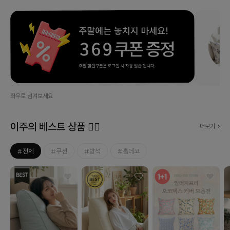
좌우로 넘겨보세요
이주의 베스트 상품 ❤‍🔥
더보기
#전체
#쿠션
#방석
#홈데코