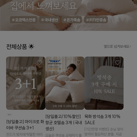
전체상품 🌟
옆으로 넘겨보세요
[당일출고/10%할인]
목화 방석솜 3개 10%
[당일출고] 마이크로 화
항균 호텔솜 3개 (국내
SALE
이바 쿠션솜 3+1
생산)
[기간한정 이벤트] 손님 맞이
방석이 필요하신 분들, 지금
진드기 방지에 탁월한 마이
오늘은 쿠션솜 교체하기 좋