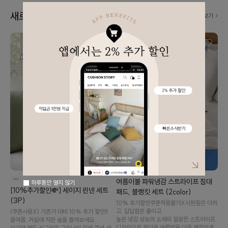
새로 나왔어요! 👀
더보기
여름이불 파워냉감 스트라이프 침대
하루동안 열지 않기
[10%추가할인💸] 세이지 린넨 세트
패드, 블랭킷 세트 (2color)
(3P)
10% 추가할인️쿠폰적용불가X️시원함은 더하
고, 답답함은 줄이고.
(쿠폰사용X) 기존가 대비 10% 추가 할인‼️
높은 냉감 성능의 소재와 깔끔한 스트라이프
올여름, 거실에 작은 숲을 들여보세요.
디자인으로 무더운 여름밤을 더욱 쾌적하게
보기만 해도 싱그러운 그리너리 린넨 쿠션 세