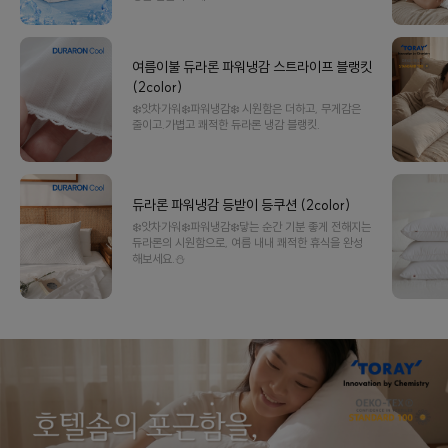
여름이불 듀라론 파워냉감 스트라이프 블랭킷
(2color)
❄️앗차가워❄️파워냉감❄️ 시원함은 더하고, 무게감은
줄이고.가볍고 쾌적한 듀라론 냉감 블랭킷.
듀라론 파워냉감 등받이 등쿠션 (2color)
❄️앗차가워❄️파워냉감❄️닿는 순간 기분 좋게 전해지는
듀라론의 시원함으로, 여름 내내 쾌적한 휴식을 완성
해보세요.⛄