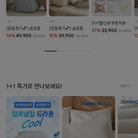
[1+1할인🌸쿠폰적용X] 오코텍스 플라워 라이프 패턴 20종
[감동후기💕] 솜포함 라운드 탄탄 프리미엄 등쿠션 (26color)
[감동후기💕] 솜포함 삼각 프리미엄 탄탄 등쿠션 (26color)
31%
23,900
34,800
14%
49,900
15%
39,900
1
57,900
46,900
1+1 특가로 만나보세요!
더보기