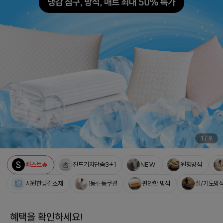
1
/
9
베스트🔥
진드기차단솜3+1
NEW
원형방석
시원한냉감소재
1등✨등쿠션
편안한 방석
절/기도방
혜택을 확인하세요!