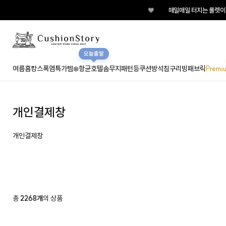
♥
매일매일 터지는 룰렛이벤
오늘출발
여름홈캉스
폭염특가템❄️
항균호텔솜
무지
패턴
등쿠션
방석
침구
리빙패브릭
Premi
개인결제창
개인결제창
총
2268개
의 상품