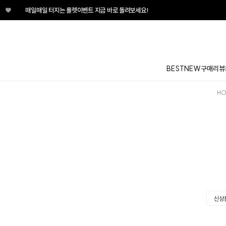
♥
매일매일 터지는 룰렛이벤트 지금 바로 돌려보세요!
BEST
NEW
구매리뷰
HO