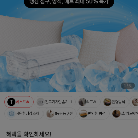
1
/
9
베스트🔥
진드기차단솜3+1
NEW
원형방석
시원한냉감소재
1등✨등쿠션
편안한 방석
절/기도방
혜택을 확인하세요!