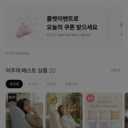
좌우로 넘겨보세요
이주의 베스트 상품 ❤‍🔥
더보기
#전체
#쿠션
#방석
#홈데코