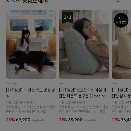
시원한 냉감소재🧊
더보기
[1+1 할인] 솜포함 프리미엄 더
[1+1 할인
[1+1 할인] 더 탄탄 기도 명상 방
탄탄 라운드 등쿠션 (26color)
탄탄 삼각 등쿠
석
✨설 연휴 준비 특가✨
✨설 연휴 준비
✨설 연휴 준비 특가✨
쿠폰적용불가X 소중한 분들에게 선물
쿠폰적용불가X
쿠폰적용불가X 쿠션 전문점에서 만든
하기 좋은 1+1 편안함을 나눠보세요.
하기 좋은 1+
편안한 기도 방석을 만나보세요!
21%
89,900
19%
76,4
25%
69,900
113,800
93,800