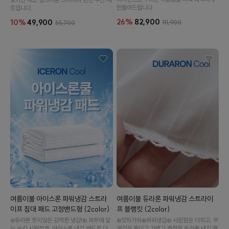
만들어드립니다.
트입니다.
26%
82,900
10%
49,900
111,900
55,700
여름이불 아이스론 파워냉감 스트라
여름이불 듀라론 파워냉감 스트라이
이프 침대 패드 고정밴드형 (2color)
프 블랭킷 (2color)
❄️듀라론 못지않은 강력한 냉감!❄️ 피부에 닿
❄️앗차가워❄️파워냉감❄️ 시원함은 더하고, 무
는 순간 시원하게. 아이스론 냉감 패드로 더
게감은 줄이고.가볍고 쾌적한 듀라론 냉감 블