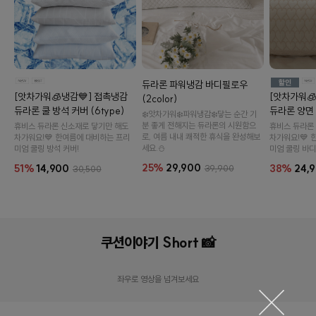
듀라론 파워냉감 바디필로우
[앗차가워🧊냉감💙] 접촉냉감
[앗차가워
(2color)
듀라론 쿨 방석 커버 (6type)
듀라론 양면
❄️앗차가워❄️파워냉감❄️닿는 순간 기
분 좋게 전해지는 듀라론의 시원함으
휴비스 듀라론 신소재로 닿기만 해도
휴비스 듀라론
로, 여름 내내 쾌적한 휴식을 완성해보
차가워요!💙 한여름에 대비하는 프리
차가워요!💙 
세요.⛄
미엄 쿨링 방석 커버!
미엄 쿨링 바디
25%
29,900
51%
14,900
38%
24,
39,900
30,500
오드 카치온 모달 와플 커버 (6color)
국내생
쿠션이야기 Short 📸
14,900원
19,900원
25%
6,0
좌우로 영상을 넘겨보세요