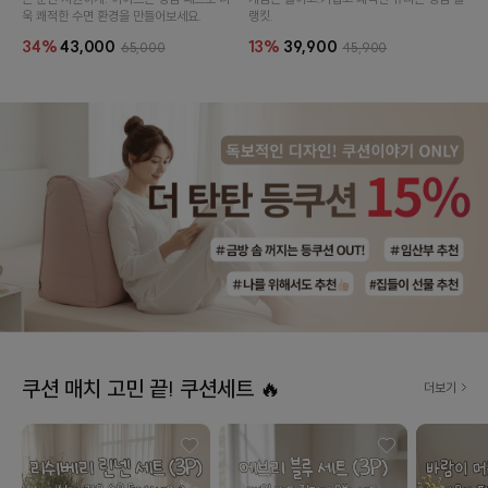
욱 쾌적한 수면 환경을 만들어보세요.
랭킷.
34%
43,000
13%
39,900
65,000
45,900
쿠션 매치 고민 끝! 쿠션세트 🔥
더보기