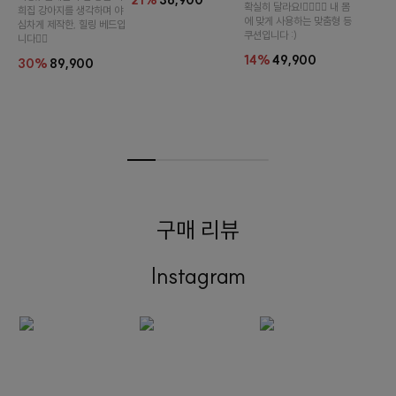
21%
36,900
확실히 달라요!👉🏻👈🏻 내 몸
희집 강아지를 생각하며 야
에 맞게 사용하는 맞춤형 등
심차게 제작한, 힐링 베드입
쿠션입니다 :)
니다👍🏻
14%
49,900
30%
89,900
구매 리뷰
Instagram