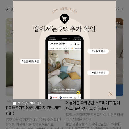
새로 나왔어요! 👀
더보기
여름이불 파워냉감 스트라이프 침대
하루동안 열지 않기
[10%추가할인💸] 세이지 린넨 세트
패드, 블랭킷 세트 (2color)
(3P)
10% 추가할인️쿠폰적용불가X️시원함은 더하
고, 답답함은 줄이고.
(쿠폰사용X) 기존가 대비 10% 추가 할인‼️
높은 냉감 성능의 소재와 깔끔한 스트라이프
올여름, 거실에 작은 숲을 들여보세요.
디자인으로 무더운 여름밤을 더욱 쾌적하게
보기만 해도 싱그러운 그리너리 린넨 쿠션 세