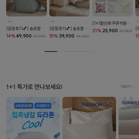
[1+1할인🌸쿠폰적용X] 오코텍스 플라워 라이프 패턴 20종
[감동후기💕] 솜포함 라운드 탄탄 프리미엄 등쿠션 (26color)
[감동후기💕] 솜포함 삼각 프리미엄 탄탄 등쿠션 (26color)
31%
23,900
34,800
14%
49,900
15%
39,900
1
57,900
46,900
1+1 특가로 만나보세요!
더보기