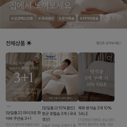
전체상품 🌟
옆으로 넘겨보세요
[당일출고/10%할인]
목화 방석솜 3개 10%
[당일출고] 마이크로 화
항균 호텔솜 3개 (국내
SALE
이바 쿠션솜 3+1
생산)
[기간한정 이벤트] 손님 맞이
방석이 필요하신 분들, 지금
진드기 방지에 탁월한 마이
오늘은 쿠션솜 교체하기 좋