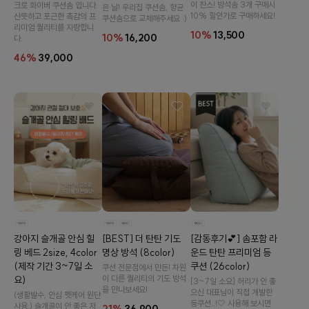
이 찬스! 방석솜 3개 구매시
크로 화이버 쿠션솜 입니다.
은 날! 우리집 쿠션솜, 향균
10% 할인가로 구매하세요!
산뜻하고 포근한 촉감의 프
쿠션솜으로 교체해주세요 :)
리미엄 퀄리티를 자랑합니
10%
13,500
10%
16,200
다.
46%
39,000
[감동후기💕] 솜포함 라
[BEST] 더 탄탄 기도
강아지 슬개골 안심 힐
운드 탄탄 프리미엄 등
명상 방석 (8color)
링 베드 2size, 4color
쿠션 (26color)
(제작 기간 3~7일 소
쿠션 전문점에서 만든! 차원
이 다른 퀄리티의 기도 방석
요)
[3~7일 소요] 허리가 안 좋
을 만나보세요!
으신 대표님이 직접 개발한
(생활발수, 안심 펫케어 원단
등쿠션..!🤍 사용해 보시면
사용,) 슬개골이 안 좋은 저