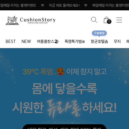
일 터지는 룰렛이벤트
♥
지금 바로 돌려보세요!
♥
매일매일 터지는 룰렛이벤트
0
오늘출발
BEST
NEW
여름홈캉스🏖
폭염특가템❄️
항균호텔솜
무지