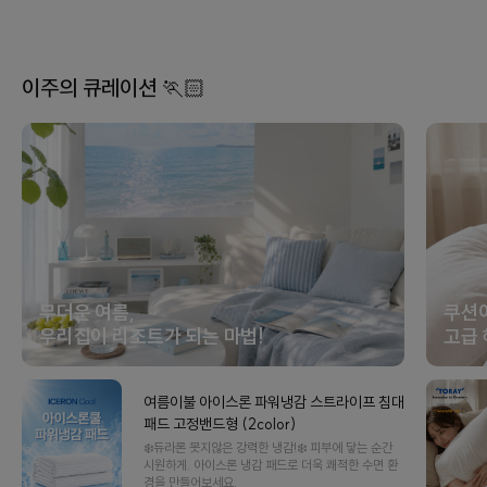
이주의 큐레이션 🏃🏻
무더운 여름,
쿠션
우리집이 리조트가 되는 마법!
고급 
여름이불 아이스론 파워냉감 스트라이프 침대
패드 고정밴드형 (2color)
❄️듀라론 못지않은 강력한 냉감!❄️ 피부에 닿는 순간
시원하게. 아이스론 냉감 패드로 더욱 쾌적한 수면 환
경을 만들어보세요.