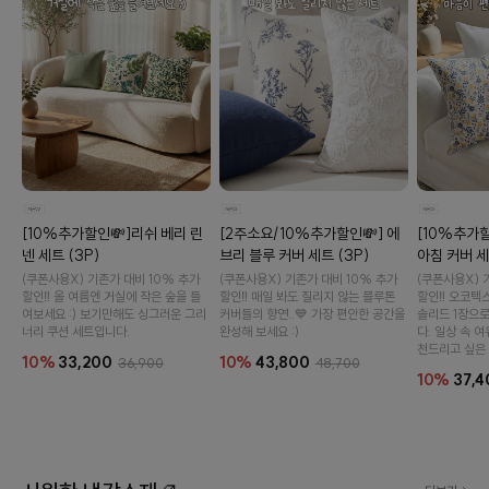
이바솜
[10%추가할인💸]리쉬 베리 린
[2주소요/10%추가할인💸] 에
[10%추가할
넨 세트 (3P)
브리 블루 커버 세트 (3P)
아침 커버 세
(쿠폰사용X) 기존가 대비 10% 추가
(쿠폰사용X) 기존가 대비 10% 추가
(쿠폰사용X) 
할인‼️ 올 여름엔 거실에 작은 숲을 들
할인‼️ 매일 봐도 질리지 않는 블루톤
할인‼️ 오코텍
여보세요 :) 보기만해도 싱그러운 그리
커버들의 향연..💙 가장 편안한 공간을
솔리드 1장으
너리 쿠션 세트입니다.
완성해 보세요 :)
다. 일상 속 
천드리고 싶은 
10%
33,200
10%
43,800
36,900
48,700
10%
37,4
수 있어요