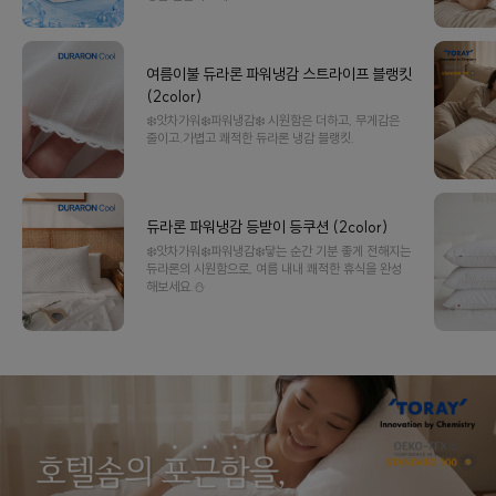
여름이불 듀라론 파워냉감 스트라이프 블랭킷
(2color)
❄️앗차가워❄️파워냉감❄️ 시원함은 더하고, 무게감은
줄이고.가볍고 쾌적한 듀라론 냉감 블랭킷.
듀라론 파워냉감 등받이 등쿠션 (2color)
❄️앗차가워❄️파워냉감❄️닿는 순간 기분 좋게 전해지는
듀라론의 시원함으로, 여름 내내 쾌적한 휴식을 완성
해보세요.⛄