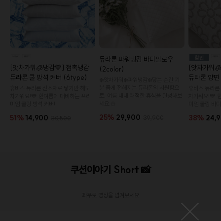
듀라론 파워냉감 바디필로우
[앗차가워🧊냉감💙] 접촉냉감
[앗차가워
(2color)
듀라론 쿨 방석 커버 (6type)
듀라론 양면
❄️앗차가워❄️파워냉감❄️닿는 순간 기
분 좋게 전해지는 듀라론의 시원함으
휴비스 듀라론 신소재로 닿기만 해도
휴비스 듀라론
로, 여름 내내 쾌적한 휴식을 완성해보
차가워요!💙 한여름에 대비하는 프리
차가워요!💙 
세요.⛄
미엄 쿨링 방석 커버!
미엄 쿨링 바디
25%
29,900
51%
14,900
38%
24,
39,900
30,500
오드 카치온 모달 와플 커버 (6color)
국내생
쿠션이야기 Short 📸
14,900원
19,900원
25%
6,0
좌우로 영상을 넘겨보세요