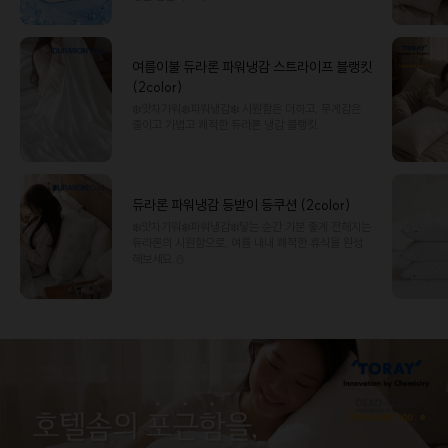
여름이불 듀라론 파워냉감 스트라이프 블랭킷
(2color)
❄️앗차가워❄️파워냉감❄️ 시원함은 더하고, 무게감은
줄이고.가볍고 쾌적한 듀라론 냉감 블랭킷.
듀라론 파워냉감 등받이 등쿠션 (2color)
❄️앗차가워❄️파워냉감❄️닿는 순간 기분 좋게 전해지는
듀라론의 시원함으로, 여름 내내 쾌적한 휴식을 완성
해보세요.⛄