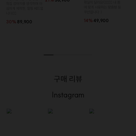
21%
36,900
확실히 달라요!👉🏻👈🏻 내 몸
희집 강아지를 생각하며 야
에 맞게 사용하는 맞춤형 등
심차게 제작한, 힐링 베드입
쿠션입니다 :)
니다👍🏻
14%
49,900
30%
89,900
구매 리뷰
Instagram