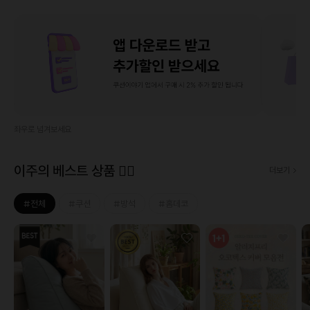
좌우로 넘겨보세요
이주의 베스트 상품 ❤‍🔥
더보기
#전체
#쿠션
#방석
#홈데코