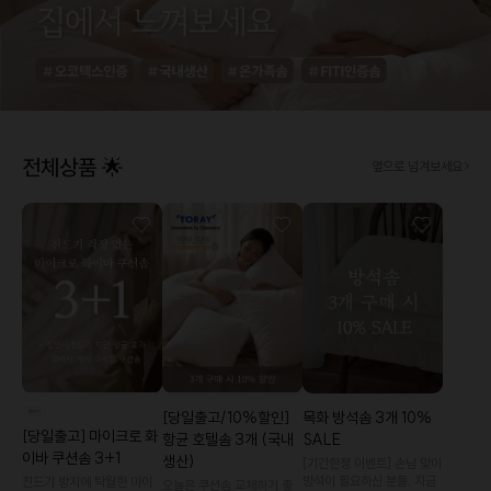
전체상품 🌟
옆으로 넘겨보세요
[당일출고/10%할인]
목화 방석솜 3개 10%
[당일출고] 마이크로 화
항균 호텔솜 3개 (국내
SALE
이바 쿠션솜 3+1
생산)
[기간한정 이벤트] 손님 맞이
방석이 필요하신 분들, 지금
진드기 방지에 탁월한 마이
오늘은 쿠션솜 교체하기 좋