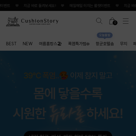
벤트
♥
지금 바로 돌려보세요!
♥
매일매일 터지는 룰렛이벤트
♥
지금 바로 돌
0
오늘출발
BEST
NEW
여름홈캉스🏖
폭염특가템❄️
항균호텔솜
무지