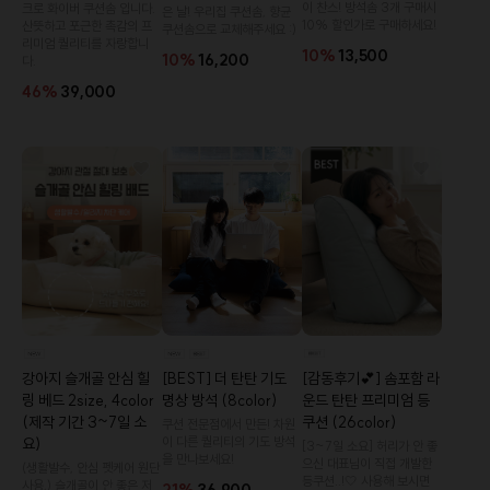
이 찬스! 방석솜 3개 구매시
크로 화이버 쿠션솜 입니다.
은 날! 우리집 쿠션솜, 향균
10% 할인가로 구매하세요!
산뜻하고 포근한 촉감의 프
쿠션솜으로 교체해주세요 :)
리미엄 퀄리티를 자랑합니
10%
13,500
10%
16,200
다.
46%
39,000
[감동후기💕] 솜포함 라
[BEST] 더 탄탄 기도
강아지 슬개골 안심 힐
운드 탄탄 프리미엄 등
명상 방석 (8color)
링 베드 2size, 4color
쿠션 (26color)
(제작 기간 3~7일 소
쿠션 전문점에서 만든! 차원
이 다른 퀄리티의 기도 방석
요)
[3~7일 소요] 허리가 안 좋
을 만나보세요!
으신 대표님이 직접 개발한
(생활발수, 안심 펫케어 원단
등쿠션..!🤍 사용해 보시면
사용,) 슬개골이 안 좋은 저