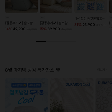
[1+1할인🌸쿠폰적용X] 오코텍스 플라워 라이프 패턴 20종
[감동후기💕] 솜포함 라운드 탄탄 프리미엄 등쿠션 (26color)
[감동후기💕] 솜포함 삼각 프리미엄 탄탄 등쿠션 (26color)
31%
23,900
34,800
14%
49,900
15%
39,900
1
57,900
46,900
8월 마지막 냉감 특가찬스!💙
더보기