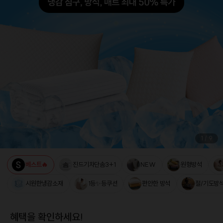
1
/
9
베스트🔥
진드기차단솜3+1
NEW
원형방석
시원한냉감소재
1등✨등쿠션
편안한 방석
절/기도방
혜택을 확인하세요!