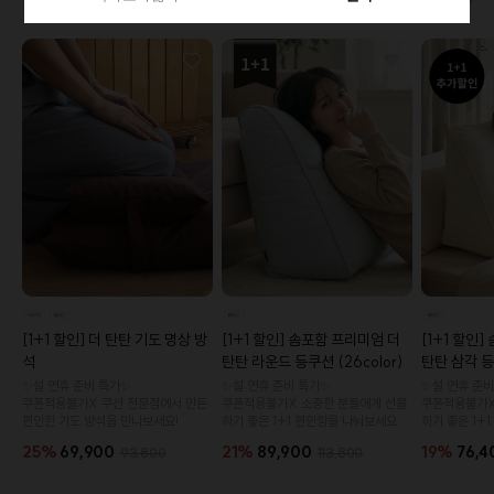
1+1특가로 만나보세요!🔥
더보기
[1+1 할인] 솜포함 프리미엄 더
[1+1 할인
[1+1 할인] 더 탄탄 기도 명상 방
탄탄 라운드 등쿠션 (26color)
탄탄 삼각 등쿠
석
✨설 연휴 준비 특가✨
✨설 연휴 준비
✨설 연휴 준비 특가✨
쿠폰적용불가X 소중한 분들에게 선물
쿠폰적용불가X
쿠폰적용불가X 쿠션 전문점에서 만든
하기 좋은 1+1 편안함을 나눠보세요.
하기 좋은 1+
편안한 기도 방석을 만나보세요!
21%
89,900
19%
76,4
25%
69,900
113,800
93,800