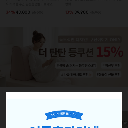
욱 쾌적한 수면 환경을 만들어보세요.
랭킷.
34%
43,000
13%
39,900
65,000
45,900
쿠션 매치 고민 끝! 쿠션세트 🔥
더보기