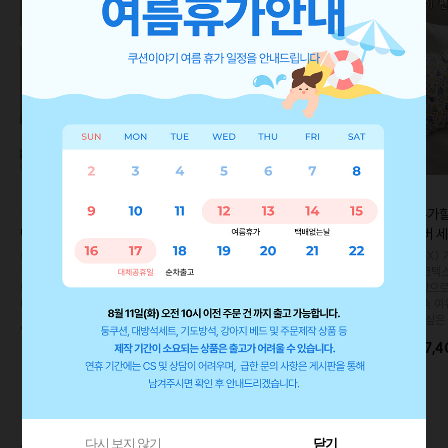
이바솜
[10%추가할인💸]리쉬 베리 린
[2주소요/10%추가할인💸] 에
[10%추가할
넨 세트 (3P)
브리 블루 커버 세트 (3P)
아침 커버 세
(쿠폰사용X) 기존가 대비 10% 추가
(쿠폰사용X) 기존가 대비 10% 추가
(쿠폰사용X) 
할인‼️ 올 여름엔 거실에 작은 숲을 들
할인‼️ 매일 봐도 질리지 않는 블루톤
할인‼️ 오코텍
여보세요 :) 보기만해도 싱그러운 그리
커버들의 향연..💙 가장 편안한 공간을
솔리드 1장으
너리 쿠션 세트입니다.
완성해 보세요 :)
다. 일상 속 
천드리고 싶은 
10%
33,200
10%
43,800
36,900
48,700
10%
37,4
수 있어요
다시 보지 않기
닫기