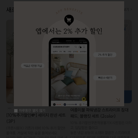
새로 나왔어요! 👀
더보기
여름이불 파워냉감 스트라이프 침대
하루동안 열지 않기
[10%추가할인💸] 세이지 린넨 세트
패드, 블랭킷 세트 (2color)
(3P)
10% 추가할인️쿠폰적용불가X️시원함은 더하
고, 답답함은 줄이고.
(쿠폰사용X) 기존가 대비 10% 추가 할인‼️
높은 냉감 성능의 소재와 깔끔한 스트라이프
올여름, 거실에 작은 숲을 들여보세요.
디자인으로 무더운 여름밤을 더욱 쾌적하게
보기만 해도 싱그러운 그리너리 린넨 쿠션 세