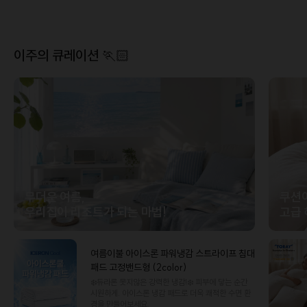
이주의 큐레이션 🏃🏻
무더운 여름,
쿠션
우리집이 리조트가 되는 마법!
고급 
여름이불 아이스론 파워냉감 스트라이프 침대
패드 고정밴드형 (2color)
❄️듀라론 못지않은 강력한 냉감!❄️ 피부에 닿는 순간
시원하게. 아이스론 냉감 패드로 더욱 쾌적한 수면 환
경을 만들어보세요.