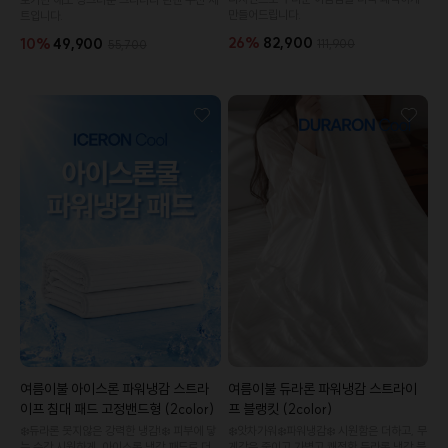
만들어드립니다.
트입니다.
26%
82,900
10%
49,900
111,900
55,700
여름이불 아이스론 파워냉감 스트라
여름이불 듀라론 파워냉감 스트라이
이프 침대 패드 고정밴드형 (2color)
프 블랭킷 (2color)
❄️듀라론 못지않은 강력한 냉감!❄️ 피부에 닿
❄️앗차가워❄️파워냉감❄️ 시원함은 더하고, 무
는 순간 시원하게. 아이스론 냉감 패드로 더
게감은 줄이고.가볍고 쾌적한 듀라론 냉감 블