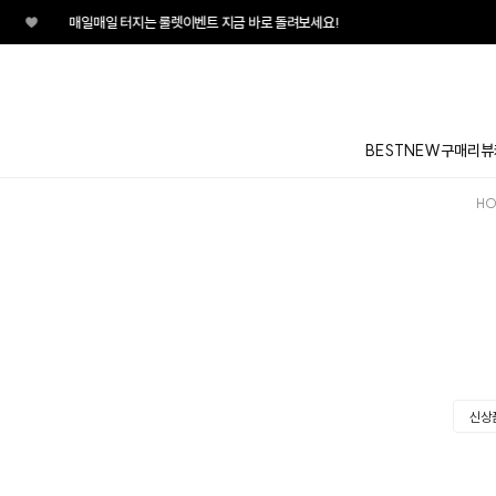
♥
매일매일 터지는 룰렛이벤트 지금 바로 돌려보세요!
BEST
NEW
구매리뷰
HO