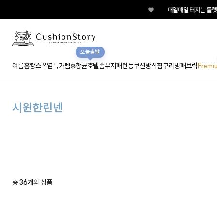
♥
매일매일 터지는 룰렛이
오늘출발
여름홈캉스
폭염특가템❄️
항균호텔솜
무지
패턴
등쿠션
방석
침구
리빙패브릭
Premi
시원한린넨
총
36개
의 상품