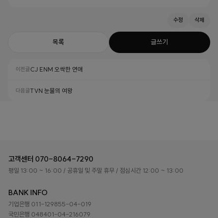
수정
삭제
목록
글쓰기
이전글
CJ ENM 오싹한 연애
다음글
TVN 눈물의 여왕
고객센터
070-8064-7290
평일 13:00 ~ 16:00
/ 공휴일 및 주말 휴무
/ 점심시간 12:00 ~ 13:00
BANK INFO
기업은행 011-129855-04-019
국민은행 048401-04-216079