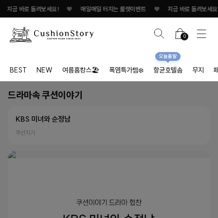
 바로 돌려보세요!
♥
매일매일 터지는 룰렛이벤트
♥
지금 바로 돌려보세요!/spa
0
오늘출발
BEST
NEW
여름홈캉스🏖
폭염특가템❄️
항균호텔솜
무지
드라마속 쿠션이야기
KBS 미녀와 순정남
쿠션지기