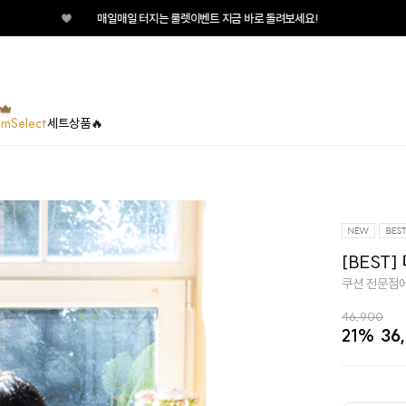
♥
매일매일 터지는 룰렛이벤트 지금 바로 돌려보세요!
umSelect
세트상품🔥
[BEST]
쿠션 전문점에
46,900
21%
36