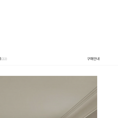
의
구매안내
(22)