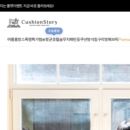
는 룰렛이벤트 지금 바로 돌려보세요!
오늘출발
여름홈캉스
폭염특가템❄️
항균호텔솜
무지
패턴
등쿠션
방석
침구
리빙패브릭
Premi