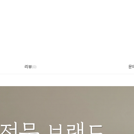
리뷰
문
(
0
)