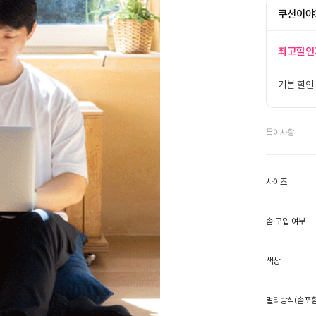
쿠션이야
최고할인
기본 할인
특이사항
사이즈
솜 구입 여부
색상
멀티방석(솜포함