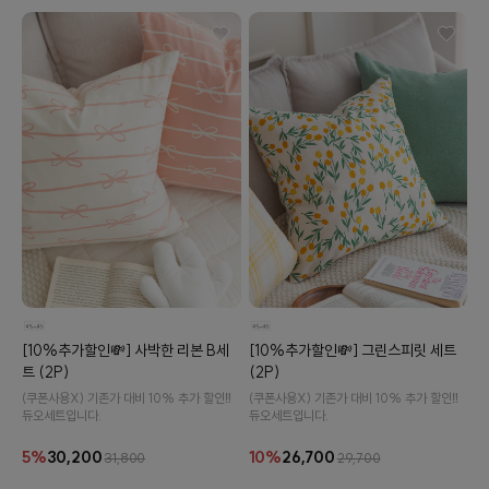
수 있어요
[10%추가할인💸] 사박한 리본 B세
[10%추가할인💸] 그린스피릿 세트
트 (2P)
(2P)
(쿠폰사용X) 기존가 대비 10% 추가 할인‼️
(쿠폰사용X) 기존가 대비 10% 추가 할인‼️
듀오세트입니다.
듀오세트입니다.
5%
30,200
10%
26,700
31,800
29,700