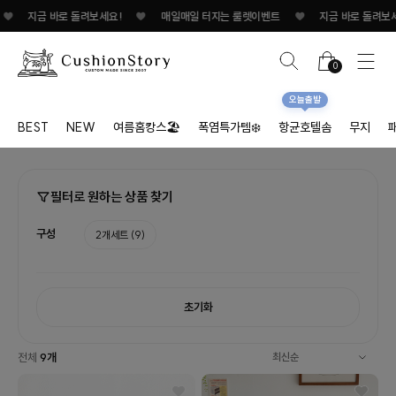
♥
지금 바로 돌려보세요!
♥
매일매일 터지는 룰렛이벤트
♥
지금 바로 돌려보세요
0
오늘출발
BEST
NEW
여름홈캉스🏖
폭염특가템❄️
항균호텔솜
무지
필터로 원하는 상품 찾기
구성
2개세트
(9)
초기화
전체
9
개