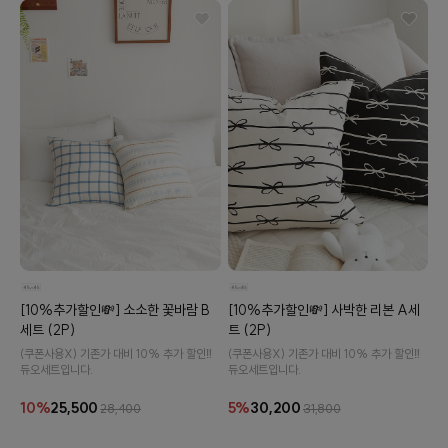
이바솜
[10%추가할인💸] 사박한 리본 A세
[10%추가할인💸] 소소한 꽃바람 B
트 (2P)
세트 (2P)
(쿠폰사용X) 기존가 대비 10% 추가 할인‼️
(쿠폰사용X) 기존가 대비 10% 추가 할인‼️
듀오세트입니다.
듀오세트입니다.
5%
30,200
10%
25,500
31,800
28,400