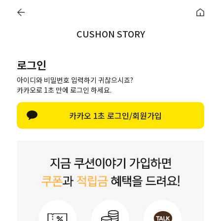
렛이벤트
♥
지금 바로 돌려보세요!
♥
매일매일 터지는 룰렛이벤트
♥
지금 바로
CUSHON STORY
0
오늘출발
로그인
BEST
NEW
여름홈캉스🏖
폭염특가템❄️
항균호텔솜
무지
아이디와 비밀번호 입력하기 귀찮으시죠?
카카오로 1초 만에 로그인 하세요.
로그인
한글 자판 
카카오 1초 로그인/회원가입
로그인
아이디/비밀번호 찾기
네이버로 로그인