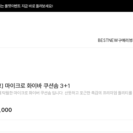
로 돌려보세요!
♥
매
BEST
NEW
구매리뷰
] 마이크로 화이바 쿠션솜 3+1
 탁월한 마이크로 화이버 쿠션솜 입니다. 산뜻하고 포근한 촉감의 프리미엄 퀄리티를
,000