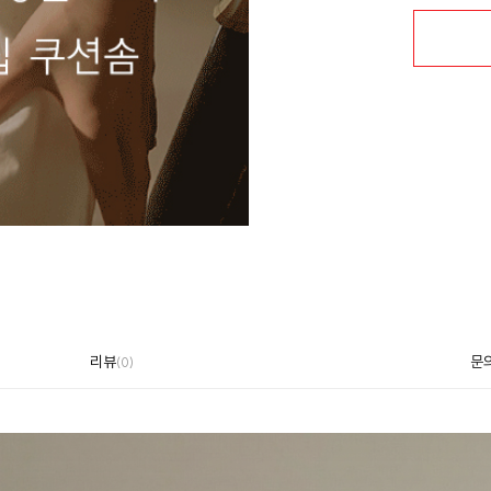
리뷰
문
(
0
)