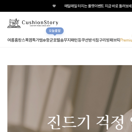
♥
매일매일 터지는 룰렛이벤트 지금 바로 돌려보세요!
오늘출발
여름홈캉스
폭염특가템❄️
항균호텔솜
무지
패턴
등쿠션
방석
침구
리빙패브릭
Premi