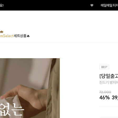
♥
매일매일 터지는 룰렛이벤트 지금 바
umSelect
세트상품🔥
[당일출고
진드기 방지에
72,000
46%
39