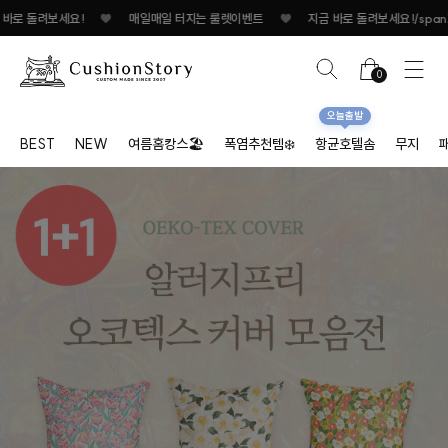
일매일 터지는 룰렛이벤트
♥
지금 바로 돌려보세요!
♥
매일매일 터지는 룰렛이벤트
0
오늘출발
BEST
NEW
여름홈캉스🏖
폭염추천템❄️
항균호텔솜
무지