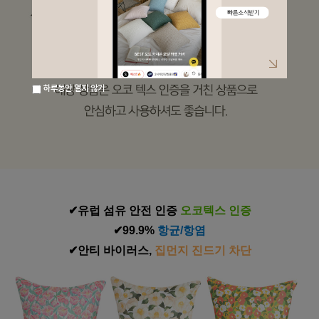
하루동안 열지 않기
✔유럽 섬유 안전 인증
 오코텍스 인증
✔99.9% 
항균/항염
✔안티 바이러스,
 집먼지 진드기 차단