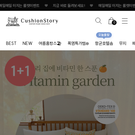
는 룰렛이벤트
♥
지금 바로 돌려보세요!
♥
매일매일 터지는 룰렛이벤트
♥
0
오늘출발
BEST
NEW
여름홈캉스🏖
폭염특가템❄️
항균호텔솜
무지