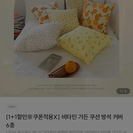
1
/
6
[1+1할인🌸쿠폰적용X] 비타민 가든 쿠션 방석 커버
6종
(20수 옥스포드 면) 싱그러움이 부족한 우리집에, 비타민이 되어줄..👉🏻👈🏻 사