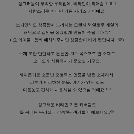
싱그러움이 부족한 우리집에, 비타민이 되어줄..👉🏻👈🏻
사랑스러운 비타민 가든 시리즈 커버예요.
보기만해도 상큼함이 느껴지는 오렌지 & 옐로우 계열의
패턴으로 집안을 싱그럽게 만들어 준답니다 *.*
( 요 아이들.. 함께 매치해주시면 상큼함이 배가 된답니다..
💛
)
소재 또한 탄탄하고 튼튼한 20수 옥스포드 면 소재로
오래오래 사용하시기 좋으실 거구요,
까다롭기로 소문난 오코텍스 인증을 받은 소재라서,
피부가 민감하신 분들, 아기가 있는 집도
마음놓고 편하게 사용하실 수 있으실 거예요 *.*
싱그러운 비타민 가든 커버들로
올 봄에는 우리집에 상큼한~ 생기를 더해보세요..💛