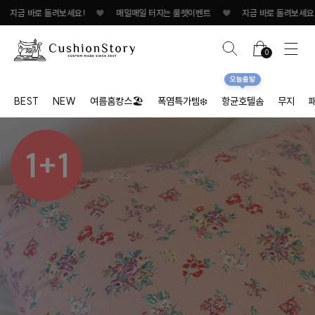
매일매일 터지는 룰렛이벤트
♥
지금 바로 돌려보세요!
♥
매일매일 터지는 룰렛이벤
0
오늘출발
BEST
NEW
여름홈캉스🏖
폭염특가템❄️
항균호텔솜
무지