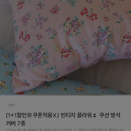
[1+1할인🌸쿠폰적용X] 빈티지 플라워🌷 쿠션 방석
커버 7종
(20수 면) 올 봄에는 꼭 보여드리고 싶었던..🤍 영국스타일 빈티지 클래식 감