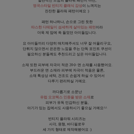
일반적인 느낌의 플라워 패턴이 아닌,
영국스타일 빈티지 클래식 감성
이 느껴지는
잔잔한 플라워 패턴이예요 :)
패턴 하나하나, 손으로 그린 듯한
따스한 디테일이 섬세하게 살아있는 패턴
이라
더욱 제 맘에 쏙 들었던 아이들입니다.
요 아이들끼리 다양히 매치해주셔도 너무 잘 어울리구요,
단튀지 않으면서 은은한 느낌을 주는 단독 포인트 쿠션이
필요하신 분들께도 추천드리고 싶은 아이들입니다.
소재 또한 피부에 자극이 적은 20수 면 소재를 사용했어요.
부드러운 면 소재라 피부에 자극이 적음은 물론,
소재 특성상 세탁, 건조도 손쉽게 하실 수 있어서
다루기 편리하실 거예요.
까다롭기로 소문난
유럽 오코텍스 인증을 받은 소재
로
피부가 유독 민감하신 분들,
아기가 있는 집에서도 사용하시기 좋으실 거예요^^
빈티지 플라워 시리즈는
사각, 원형, 바디필로우
세 가지 형태로 제작해봤어요 :)