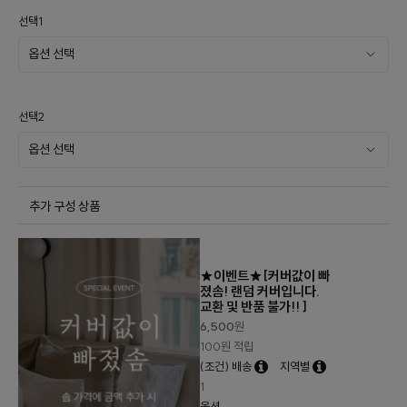
선택1
선택2
추가 구성 상품
★이벤트★[커버값이 빠
졌솜! 랜덤 커버입니다.
교환 및 반품 불가!! ]
6,500
원
100원 적립
(조건) 배송
지역별
1
옵션