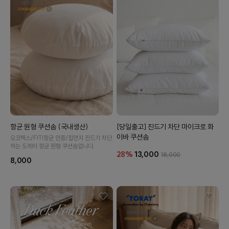
항균 원형 쿠션솜 (국내생산)
[당일출고] 진드기 차단 마이크로 화
이바 쿠션솜
오코텍스/FITI항균 인증/집먼지 진드기 차단
하는 도레이 항균 원형 쿠션솜입니다.
28%
13,000
18,000
8,000