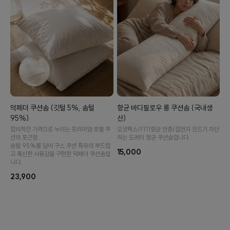
덕페더 쿠션솜 (깃털 5%, 솜털
항균 바디필로우 롱 쿠션솜 (국내생
95%)
산)
합리적인 가격으로 누리는 프리미엄 호텔 쿠
오코텍스/FITI항균 인증/집먼지 진드기 차단
션의 포근함.
하는 도레이 항균 쿠션솜입니다.
솜털 95%를 담아 구스 쿠션 특유의 부드럽
15,000
고 폭신한 사용감을 구현한 덕페더 쿠션솜입
니다.
23,900