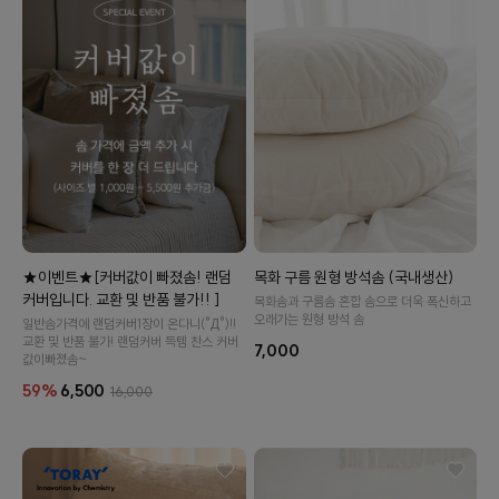
수 있어요
목화 구름 원형 방석솜 (국내생산)
★이벤트★[커버값이 빠졌솜! 랜덤
커버입니다. 교환 및 반품 불가!! ]
목화솜과 구름솜 혼합 솜으로 더욱 폭신하고
오래가는 원형 방석 솜
일반솜가격에 랜덤커버1장이 온다니(°Д°)!!
교환 및 반품 불가! 랜덤커버 득템 찬스 커버
7,000
값이빠졌솜~
59%
6,500
16,000