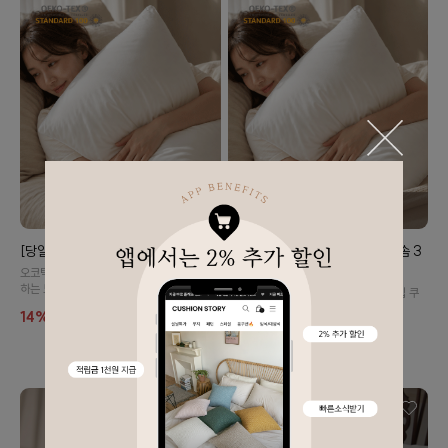
[당일출고] 항균 호텔솜 (국내생산)
[당일출고/10%할인] 항균 호텔솜 3
개 (국내생산)
오코텍스/FITI항균 인증/집먼지 진드기 차단
하는 도레이 항균 쿠션솜입니다.
오늘은 쿠션솜 교체하기 좋은 날! 우리집 쿠
션솜, 향균 쿠션솜으로 교체해주세요 :)
14%
6,000
7,000
10%
16,200
18,000