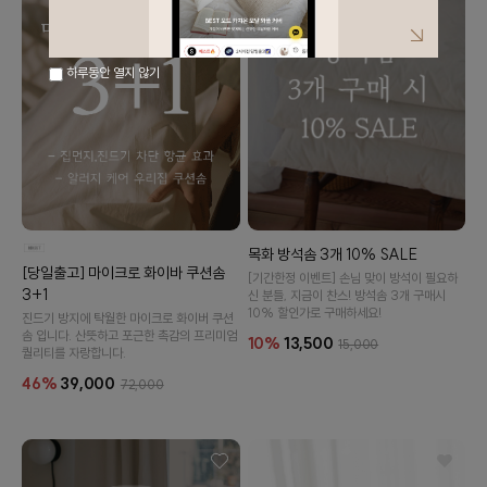
하루동안 열지 않기
목화 방석솜 3개 10% SALE
[당일출고] 마이크로 화이바 쿠션솜
[기간한정 이벤트] 손님 맞이 방석이 필요하
3+1
신 분들, 지금이 찬스! 방석솜 3개 구매시
10% 할인가로 구매하세요!
진드기 방지에 탁월한 마이크로 화이버 쿠션
솜 입니다. 산뜻하고 포근한 촉감의 프리미엄
10%
13,500
15,000
퀄리티를 자랑합니다.
46%
39,000
72,000
이바솜