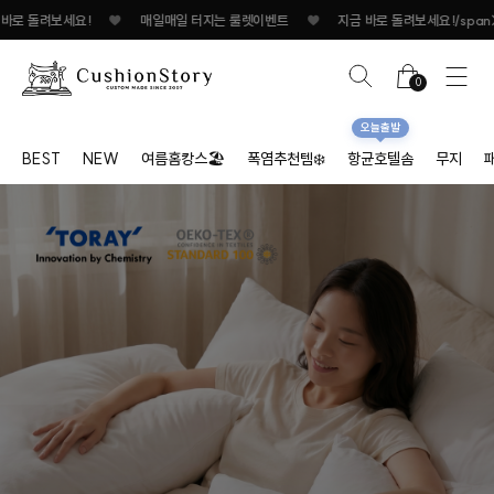
매일매일 터지는 룰렛이벤트
♥
지금 바로 돌려보세요!
♥
매일매일 터지는 룰렛
0
오늘출발
BEST
NEW
여름홈캉스🏖
폭염추천템❄️
항균호텔솜
무지