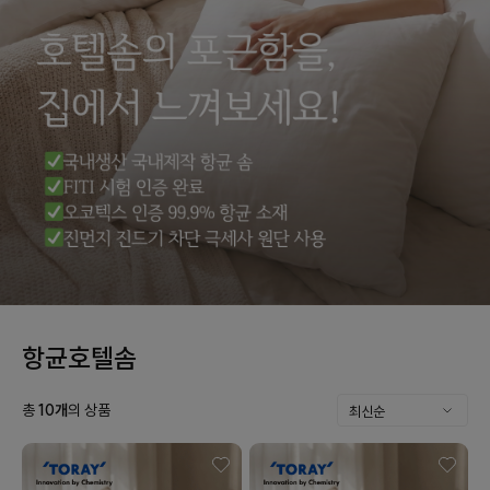
항균호텔솜
총
10
개
의 상품