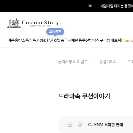
♥
매일매일 터지는 룰렛이벤
오늘출발
여름홈캉스
폭염특가템❄️
항균호텔솜
무지
패턴
등쿠션
방석
침구
리빙패브릭
Premi
공지사항 & 이벤트
상품Q&A
드
드라마속 쿠션이야기
CJ ENM 오싹한 연애