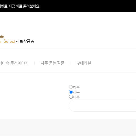
트 지금 바로 돌려보세요!
umSelect
세트상품🔥
라마속 쿠션이야기
자주 묻는 질문
구매리뷰
이름
제목
내용