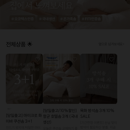
전체상품 🌟
옆으로 넘겨보세요
[당일출고/10%할인]
목화 방석솜 3개 10%
[당일출고] 마이크로 화
항균 호텔솜 3개 (국내
SALE
이바 쿠션솜 3+1
생산)
[기간한정 이벤트] 손님 맞이
방석이 필요하신 분들, 지금
진드기 방지에 탁월한 마이
오늘은 쿠션솜 교체하기 좋