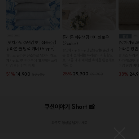
듀라론 파워냉감 바디필로우
[앗차가워🧊냉감💙] 접촉냉감
[앗차가워
(2color)
듀라론 쿨 방석 커버 (6type)
듀라론 양면
❄️앗차가워❄️파워냉감❄️닿는 순간 기
분 좋게 전해지는 듀라론의 시원함으
휴비스 듀라론 신소재로 닿기만 해도
휴비스 듀라론
로, 여름 내내 쾌적한 휴식을 완성해보
차가워요!💙 한여름에 대비하는 프리
차가워요!💙 
세요.⛄
미엄 쿨링 방석 커버!
미엄 쿨링 바디
25%
29,900
51%
14,900
38%
24,
39,900
30,500
오드
듀라론 파워냉감 등받이 등쿠션 (2color)
쿠션이야기 Short 📸
60,900원
31%
41,800원
19,
좌우로 영상을 넘겨보세요