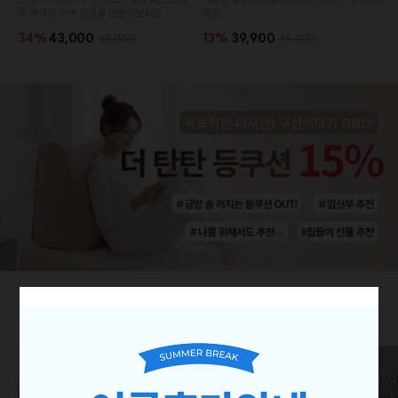
욱 쾌적한 수면 환경을 만들어보세요.
랭킷.
34%
43,000
13%
39,900
65,000
45,900
쿠션 매치 고민 끝! 쿠션세트 🔥
더보기