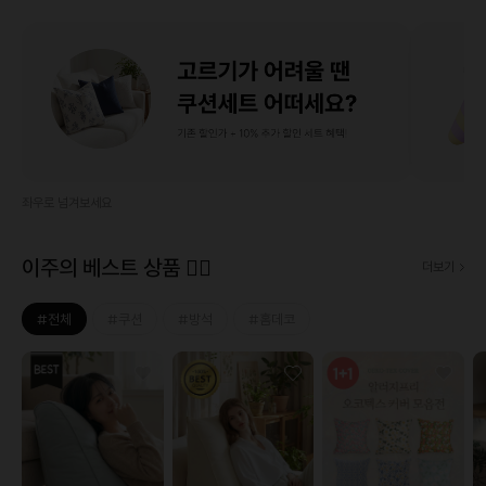
좌우로 넘겨보세요
이주의 베스트 상품 ❤‍🔥
더보기
#전체
#쿠션
#방석
#홈데코