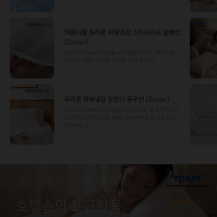
여름이불 듀라론 파워냉감 스트라이프 블랭킷
(2color)
❄️앗차가워❄️파워냉감❄️ 시원함은 더하고, 무게감은
줄이고.가볍고 쾌적한 듀라론 냉감 블랭킷.
듀라론 파워냉감 등받이 등쿠션 (2color)
❄️앗차가워❄️파워냉감❄️닿는 순간 기분 좋게 전해지는
듀라론의 시원함으로, 여름 내내 쾌적한 휴식을 완성
해보세요.⛄