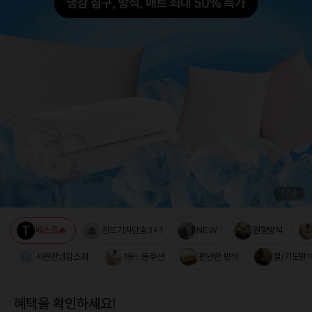
1
/
9
베스트🔥
진드기차단솜3+1
NEW
원형방석
시원한냉감소재
1등✨등쿠션
편안한 방석
절/기도방
혜택을 확인하세요!