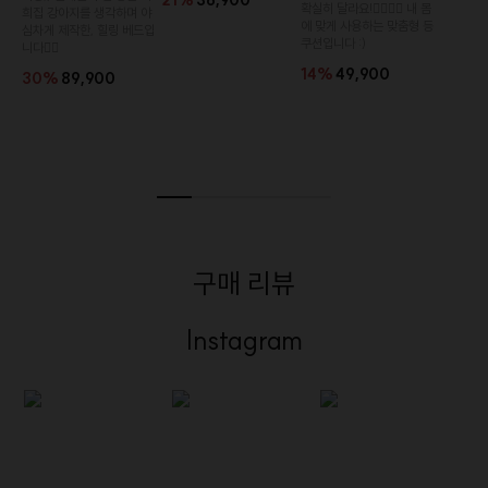
21%
36,900
확실히 달라요!👉🏻👈🏻 내 몸
희집 강아지를 생각하며 야
에 맞게 사용하는 맞춤형 등
심차게 제작한, 힐링 베드입
쿠션입니다 :)
니다👍🏻
14%
49,900
30%
89,900
구매 리뷰
Instagram