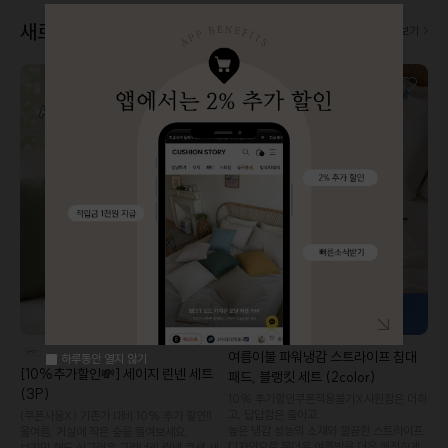
새로 나왔어요! 👀
더보기
여름이불 파워냉감 스트라이프 침대
하루동안 열지 않기
[10%추가할인💸] 세이지 린넨 세트
패드, 블랭킷 세트 (2color)
(3P)
10% 추가할인️쿠폰적용불가X️시원함은 더하
고, 답답함은 줄이고.
(쿠폰사용X) 기존가 대비 10% 추가 할인‼️
높은 냉감 성능의 소재와 깔끔한 스트라이프
올여름, 거실에 작은 숲을 들여보세요.
디자인으로 무더운 여름밤을 더욱 쾌적하게
보기만 해도 싱그러운 그리너리 린넨 쿠션 세