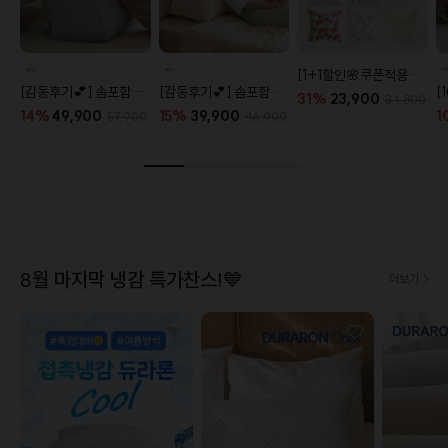
[1+1할인🌸쿠폰적용X] 오코텍스 플라워 라이프 패턴 20종
[감동후기💕] 솜포함 라운드 탄탄 프리미엄 등쿠션 (26color)
[감동후기💕] 솜포함 삼각 프리미엄 탄탄 등쿠션 (26color)
31%
23,900
34,800
14%
49,900
15%
39,900
1
57,900
46,900
8월 마지막 냉감 특가찬스!💙
더보기