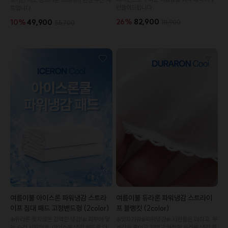
만들어드립니다.
트입니다.
26%
82,900
10%
49,900
111,900
55,700
여름이불 아이스론 파워냉감 스트라
여름이불 듀라론 파워냉감 스트라이
이프 침대 패드 고정밴드형 (2color)
프 블랭킷 (2color)
❄️듀라론 못지않은 강력한 냉감!❄️ 피부에 닿
❄️앗차가워❄️파워냉감❄️ 시원함은 더하고, 무
는 순간 시원하게. 아이스론 냉감 패드로 더
게감은 줄이고.가볍고 쾌적한 듀라론 냉감 블