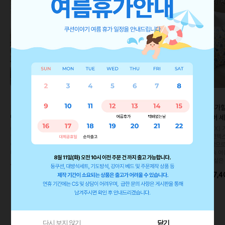
이바솜
[10%추가할인💸]리쉬 베리 린
[2주소요/10%추가할인💸] 에
[10%추가할
넨 세트 (3P)
브리 블루 커버 세트 (3P)
아침 커버 세
(쿠폰사용X) 기존가 대비 10% 추가
(쿠폰사용X) 기존가 대비 10% 추가
(쿠폰사용X) 
할인‼️ 올 여름엔 거실에 작은 숲을 들
할인‼️ 매일 봐도 질리지 않는 블루톤
할인‼️ 오코텍
여보세요 :) 보기만해도 싱그러운 그리
커버들의 향연..💙 가장 편안한 공간을
솔리드 1장으
너리 쿠션 세트입니다.
완성해 보세요 :)
다. 일상 속 
천드리고 싶은 
10%
33,200
10%
43,800
36,900
48,700
10%
37,4
수 있어요
다시 보지 않기
닫기