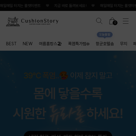
매일 터지는 룰렛이벤트
♥
지금 바로 돌려보세요!
♥
매일매일 터지는 룰렛이벤트
0
오늘출발
BEST
NEW
여름홈캉스🏖
폭염특가템❄️
항균호텔솜
무지