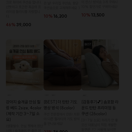
이 찬스! 방석솜 3개 구매시
크로 화이버 쿠션솜 입니다.
은 날! 우리집 쿠션솜, 향균
10% 할인가로 구매하세요!
산뜻하고 포근한 촉감의 프
쿠션솜으로 교체해주세요 :)
리미엄 퀄리티를 자랑합니
10%
13,500
10%
16,200
다.
46%
39,000
[감동후기💕] 솜포함 라
[BEST] 더 탄탄 기도
강아지 슬개골 안심 힐
운드 탄탄 프리미엄 등
명상 방석 (8color)
링 베드 2size, 4color
쿠션 (26color)
(제작 기간 3~7일 소
쿠션 전문점에서 만든! 차원
이 다른 퀄리티의 기도 방석
요)
[3~7일 소요] 허리가 안 좋
을 만나보세요!
으신 대표님이 직접 개발한
(생활발수, 안심 펫케어 원단
등쿠션..!🤍 사용해 보시면
사용,) 슬개골이 안 좋은 저