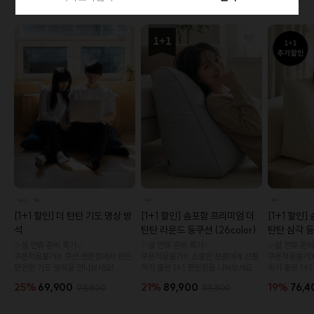
1+1특가로 만나보세요!🔥
더보기
[1+1 할인] 솜포함 프리미엄 더
[1+1 할인
[1+1 할인] 더 탄탄 기도 명상 방
탄탄 라운드 등쿠션 (26color)
탄탄 삼각 등쿠
석
✨설 연휴 준비 특가✨
✨설 연휴 준비
✨설 연휴 준비 특가✨
쿠폰적용불가X 소중한 분들에게 선물
쿠폰적용불가X
쿠폰적용불가X 쿠션 전문점에서 만든
하기 좋은 1+1 편안함을 나눠보세요.
하기 좋은 1+
편안한 기도 방석을 만나보세요!
21%
89,900
19%
76,4
25%
69,900
113,800
93,800