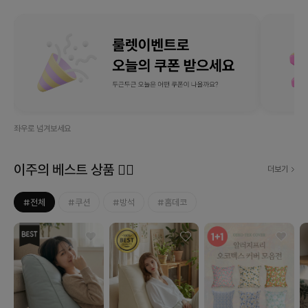
좌우로 넘겨보세요
이주의 베스트 상품 ❤‍🔥
더보기
#전체
#쿠션
#방석
#홈데코