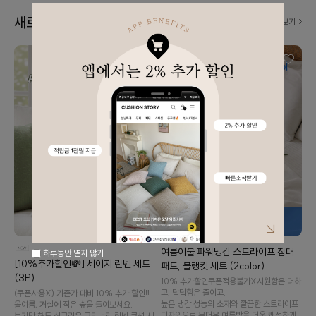
새로 나왔어요! 👀
더보기
여름이불 파워냉감 스트라이프 침대
하루동안 열지 않기
[10%추가할인💸] 세이지 린넨 세트
패드, 블랭킷 세트 (2color)
(3P)
10% 추가할인️쿠폰적용불가X️시원함은 더하
고, 답답함은 줄이고.
(쿠폰사용X) 기존가 대비 10% 추가 할인‼️
높은 냉감 성능의 소재와 깔끔한 스트라이프
올여름, 거실에 작은 숲을 들여보세요.
디자인으로 무더운 여름밤을 더욱 쾌적하게
보기만 해도 싱그러운 그리너리 린넨 쿠션 세