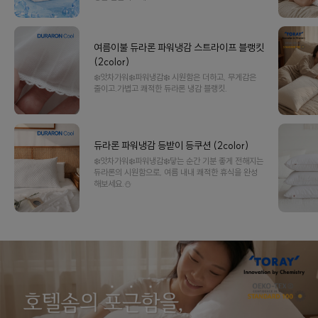
여름이불 듀라론 파워냉감 스트라이프 블랭킷
(2color)
❄️앗차가워❄️파워냉감❄️ 시원함은 더하고, 무게감은
줄이고.가볍고 쾌적한 듀라론 냉감 블랭킷.
듀라론 파워냉감 등받이 등쿠션 (2color)
❄️앗차가워❄️파워냉감❄️닿는 순간 기분 좋게 전해지는
듀라론의 시원함으로, 여름 내내 쾌적한 휴식을 완성
해보세요.⛄