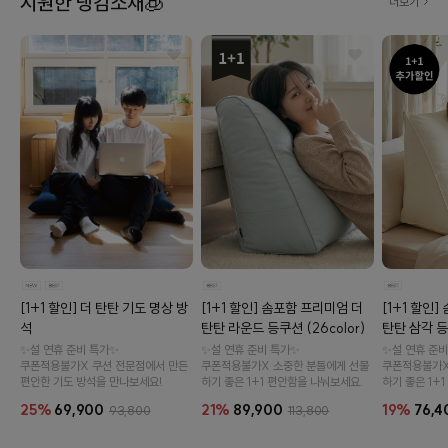
시원한 냉감소재🧊
더보기
[1+1 할인] 솜포함 프리미엄 더
[1+1 할인
[1+1 할인] 더 탄탄 기도 명상 방
탄탄 라운드 등쿠션 (26color)
탄탄 삼각 등쿠
석
✨설 연휴 준비 특가✨
✨설 연휴 준비
✨설 연휴 준비 특가✨
쿠폰적용불가X 소중한 분들에게 선물
쿠폰적용불가X
쿠폰적용불가X 쿠션 전문점에서 만든
하기 좋은 1+1 편안함을 나눠보세요.
하기 좋은 1+
편안한 기도 방석을 만나보세요!
21%
89,900
19%
76,4
25%
69,900
113,800
93,800