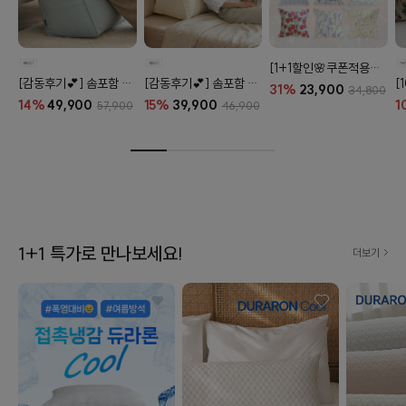
[1+1할인🌸쿠폰적용X] 오코텍스 플라워 라이프 패턴 20종
[감동후기💕] 솜포함 라운드 탄탄 프리미엄 등쿠션 (26color)
[감동후기💕] 솜포함 삼각 프리미엄 탄탄 등쿠션 (26color)
31%
23,900
34,800
14%
49,900
15%
39,900
1
57,900
46,900
1+1 특가로 만나보세요!
더보기