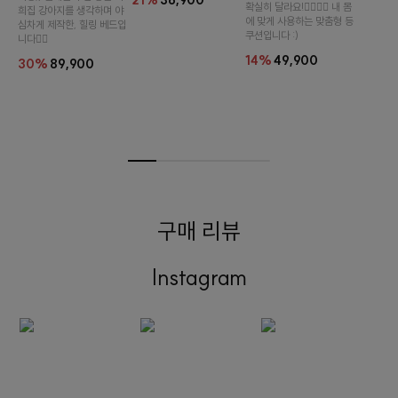
21%
36,900
확실히 달라요!👉🏻👈🏻 내 몸
희집 강아지를 생각하며 야
에 맞게 사용하는 맞춤형 등
심차게 제작한, 힐링 베드입
쿠션입니다 :)
니다👍🏻
14%
49,900
30%
89,900
구매 리뷰
Instagram