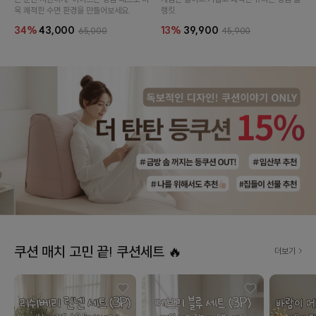
욱 쾌적한 수면 환경을 만들어보세요.
랭킷.
34%
43,000
13%
39,900
65,000
45,900
쿠션 매치 고민 끝! 쿠션세트 🔥
더보기