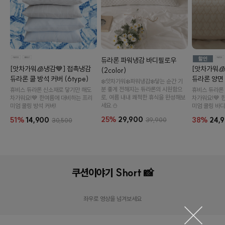
듀라론 파워냉감 바디필로우
[앗차가워🧊냉감💙] 접촉냉감
[앗차가워
(2color)
듀라론 쿨 방석 커버 (6type)
듀라론 양면
❄️앗차가워❄️파워냉감❄️닿는 순간 기
분 좋게 전해지는 듀라론의 시원함으
휴비스 듀라론 신소재로 닿기만 해도
휴비스 듀라론
로, 여름 내내 쾌적한 휴식을 완성해보
차가워요!💙 한여름에 대비하는 프리
차가워요!💙 
세요.⛄
미엄 쿨링 방석 커버!
미엄 쿨링 바디
25%
29,900
51%
14,900
38%
24,
39,900
30,500
오드
듀라론 파워냉감 등받이 등쿠션 (2color)
쿠션이야기 Short 📸
60,900원
31%
41,800원
19,
좌우로 영상을 넘겨보세요