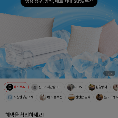
1
/
9
베스트🔥
진드기차단솜3+1
NEW
원형방석
시원한냉감소재
1등✨등쿠션
편안한 방석
절/기도방
혜택을 확인하세요!