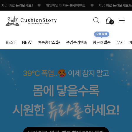
 바로 돌려보세요!
♥
매일매일 터지는 룰렛이벤트
♥
지금 바로 돌려보세요!/spa
0
오늘출발
BEST
NEW
여름홈캉스🏖
폭염특가템❄️
항균호텔솜
무지