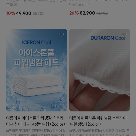
만들어드립니다.
트입니다.
26%
82,900
10%
49,900
111,900
55,700
여름이불 아이스론 파워냉감 스트라
여름이불 듀라론 파워냉감 스트라이
이프 침대 패드 고정밴드형 (2color)
프 블랭킷 (2color)
❄️듀라론 못지않은 강력한 냉감!❄️ 피부에 닿
❄️앗차가워❄️파워냉감❄️ 시원함은 더하고, 무
는 순간 시원하게. 아이스론 냉감 패드로 더
게감은 줄이고.가볍고 쾌적한 듀라론 냉감 블