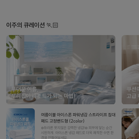
이주의 큐레이션 🏃🏻
무더운 여름,
쿠션
우리집이 리조트가 되는 마법!
고급 
여름이불 아이스론 파워냉감 스트라이프 침대
패드 고정밴드형 (2color)
❄️듀라론 못지않은 강력한 냉감!❄️ 피부에 닿는 순간
시원하게. 아이스론 냉감 패드로 더욱 쾌적한 수면 환
경을 만들어보세요.