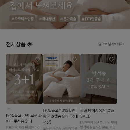
전체상품 🌟
옆으로 넘겨보세요
[당일출고/10%할인]
목화 방석솜 3개 10%
[당일출고] 마이크로 화
항균 호텔솜 3개 (국내
SALE
이바 쿠션솜 3+1
생산)
[기간한정 이벤트] 손님 맞이
방석이 필요하신 분들, 지금
진드기 방지에 탁월한 마이
오늘은 쿠션솜 교체하기 좋