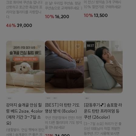
이 찬스! 방석솜 3개 구매시
크로 화이버 쿠션솜 입니다.
은 날! 우리집 쿠션솜, 향균
10% 할인가로 구매하세요!
산뜻하고 포근한 촉감의 프
쿠션솜으로 교체해주세요 :)
리미엄 퀄리티를 자랑합니
10%
13,500
10%
16,200
다.
46%
39,000
[감동후기💕] 솜포함 라
[BEST] 더 탄탄 기도
강아지 슬개골 안심 힐
운드 탄탄 프리미엄 등
명상 방석 (8color)
링 베드 2size, 4color
쿠션 (26color)
(제작 기간 3~7일 소
쿠션 전문점에서 만든! 차원
이 다른 퀄리티의 기도 방석
요)
[3~7일 소요] 허리가 안 좋
을 만나보세요!
으신 대표님이 직접 개발한
(생활발수, 안심 펫케어 원단
등쿠션..!🤍 사용해 보시면
사용,) 슬개골이 안 좋은 저