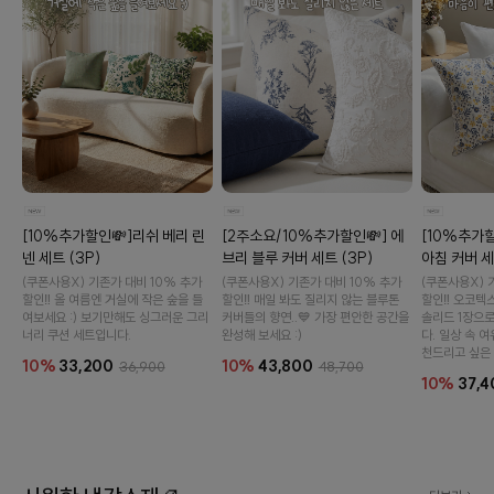
이바솜
[10%추가할인💸]리쉬 베리 린
[2주소요/10%추가할인💸] 에
[10%추가할
넨 세트 (3P)
브리 블루 커버 세트 (3P)
아침 커버 세
(쿠폰사용X) 기존가 대비 10% 추가
(쿠폰사용X) 기존가 대비 10% 추가
(쿠폰사용X) 
할인‼️ 올 여름엔 거실에 작은 숲을 들
할인‼️ 매일 봐도 질리지 않는 블루톤
할인‼️ 오코텍
여보세요 :) 보기만해도 싱그러운 그리
커버들의 향연..💙 가장 편안한 공간을
솔리드 1장으
너리 쿠션 세트입니다.
완성해 보세요 :)
다. 일상 속 
천드리고 싶은 
10%
33,200
10%
43,800
36,900
48,700
10%
37,4
수 있어요