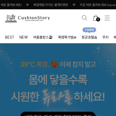
매일매일 터지는 룰렛이벤트
♥
지금 바로 돌려보세요!
♥
매일매일 터지는 룰렛이
0
오늘출발
BEST
NEW
여름홈캉스🏖
폭염특가템❄️
항균호텔솜
무지