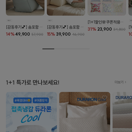
[1+1할인🌸쿠폰적용X] 오코텍스 플라워 라이프 패턴 20종
[감동후기💕] 솜포함 라운드 탄탄 프리미엄 등쿠션 (26color)
[감동후기💕] 솜포함 삼각 프리미엄 탄탄 등쿠션 (26color)
31%
23,900
34,800
14%
49,900
15%
39,900
1
57,900
46,900
1+1 특가로 만나보세요!
더보기