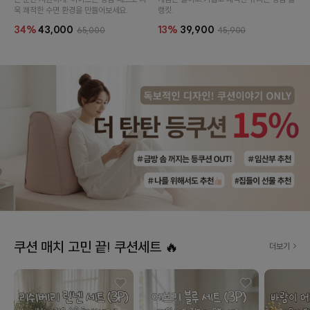
욱 쾌적한 수면 환경을 만들어보세요.
랭킷.
34%
43,000
13%
39,900
65,000
45,900
쿠션 매치 고민 끝! 쿠션세트 🔥
더보기