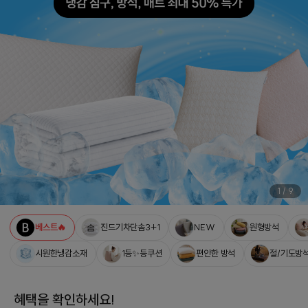
1
/
9
베스트🔥
진드기차단솜3+1
NEW
원형방석
시원한냉감소재
1등✨등쿠션
편안한 방석
절/기도방
혜택을 확인하세요!