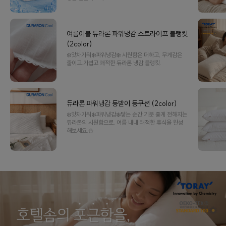
여름이불 듀라론 파워냉감 스트라이프 블랭킷
(2color)
❄️앗차가워❄️파워냉감❄️ 시원함은 더하고, 무게감은
줄이고.가볍고 쾌적한 듀라론 냉감 블랭킷.
듀라론 파워냉감 등받이 등쿠션 (2color)
❄️앗차가워❄️파워냉감❄️닿는 순간 기분 좋게 전해지는
듀라론의 시원함으로, 여름 내내 쾌적한 휴식을 완성
해보세요.⛄