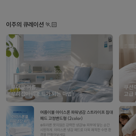
이주의 큐레이션 🏃🏻
무더운 여름,
쿠션
우리집이 리조트가 되는 마법!
고급 
여름이불 아이스론 파워냉감 스트라이프 침대
패드 고정밴드형 (2color)
❄️듀라론 못지않은 강력한 냉감!❄️ 피부에 닿는 순간
시원하게. 아이스론 냉감 패드로 더욱 쾌적한 수면 환
경을 만들어보세요.