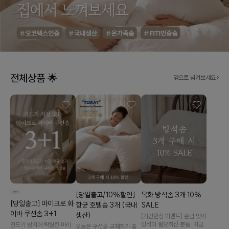
전체상품 🌟
옆으로 넘겨보세요
[당일출고/10%할인]
목화 방석솜 3개 10%
[당일출고] 마이크로 화
항균 호텔솜 3개 (국내
SALE
이바 쿠션솜 3+1
생산)
[기간한정 이벤트] 손님 맞이
방석이 필요하신 분들, 지금
진드기 방지에 탁월한 마이
오늘은 쿠션솜 교체하기 좋