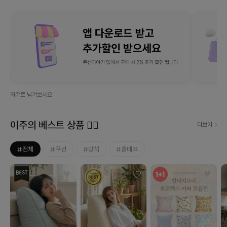
좌우로 넘겨보세요
이주의 베스트 상품 ❤‍🔥
더보기
#전체
#쿠션
#방석
#홈데코