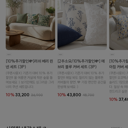
이바솜
[10%추가할인💸]리쉬 베리 린
[2주소요/10%추가할인💸] 에
[10%추가할
넨 세트 (3P)
브리 블루 커버 세트 (3P)
아침 커버 세
(쿠폰사용X) 기존가 대비 10% 추가
(쿠폰사용X) 기존가 대비 10% 추가
(쿠폰사용X) 
할인‼️ 올 여름엔 거실에 작은 숲을 들
할인‼️ 매일 봐도 질리지 않는 블루톤
할인‼️ 오코텍
여보세요 :) 보기만해도 싱그러운 그리
커버들의 향연..💙 가장 편안한 공간을
솔리드 1장으
너리 쿠션 세트입니다.
완성해 보세요 :)
다. 일상 속 
천드리고 싶은 
10%
33,200
10%
43,800
36,900
48,700
10%
37,4
수 있어요