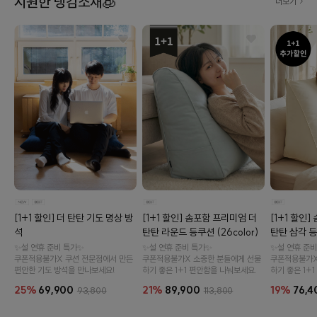
시원한 냉감소재🧊
더보기
[1+1 할인] 솜포함 프리미엄 더
[1+1 할인
[1+1 할인] 더 탄탄 기도 명상 방
탄탄 라운드 등쿠션 (26color)
탄탄 삼각 등쿠
석
✨설 연휴 준비 특가✨
✨설 연휴 준비
✨설 연휴 준비 특가✨
쿠폰적용불가X 소중한 분들에게 선물
쿠폰적용불가X
쿠폰적용불가X 쿠션 전문점에서 만든
하기 좋은 1+1 편안함을 나눠보세요.
하기 좋은 1+
편안한 기도 방석을 만나보세요!
21%
89,900
19%
76,4
25%
69,900
113,800
93,800