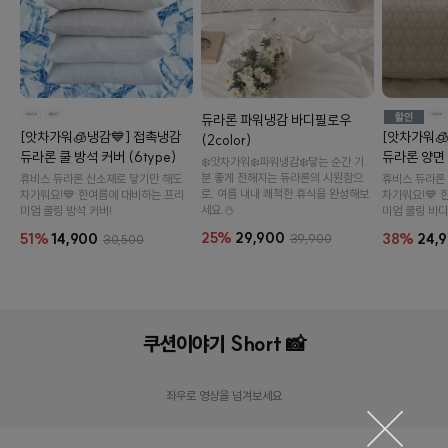
듀라론 파워냉감 바디필로우
[앗차가워🧊냉감💙] 접촉냉감
[앗차가워
(2color)
듀라론 쿨 방석 커버 (6type)
듀라론 양면
❄️앗차가워❄️파워냉감❄️닿는 순간 기
분 좋게 전해지는 듀라론의 시원함으
휴비스 듀라론 신소재로 닿기만 해도
휴비스 듀라론
로, 여름 내내 쾌적한 휴식을 완성해보
차가워요!💙 한여름에 대비하는 프리
차가워요!💙 
세요.⛄
미엄 쿨링 방석 커버!
미엄 쿨링 바디
25%
29,900
51%
14,900
38%
24,
39,900
30,500
오드
듀라론 파워냉감 등받이 등쿠션 (2color)
쿠션이야기 Short 📸
60,900원
31%
41,800원
19,
좌우로 영상을 넘겨보세요