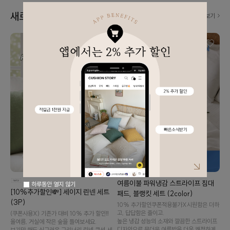
새로 나왔어요! 👀
더보기
여름이불 파워냉감 스트라이프 침대
하루동안 열지 않기
[10%추가할인💸] 세이지 린넨 세트
패드, 블랭킷 세트 (2color)
(3P)
10% 추가할인️쿠폰적용불가X️시원함은 더하
고, 답답함은 줄이고.
(쿠폰사용X) 기존가 대비 10% 추가 할인‼️
높은 냉감 성능의 소재와 깔끔한 스트라이프
올여름, 거실에 작은 숲을 들여보세요.
디자인으로 무더운 여름밤을 더욱 쾌적하게
보기만 해도 싱그러운 그리너리 린넨 쿠션 세