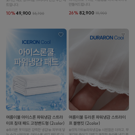
만들어드립니다.
트입니다.
26%
82,900
10%
49,900
111,900
55,700
여름이불 아이스론 파워냉감 스트라
여름이불 듀라론 파워냉감 스트라이
이프 침대 패드 고정밴드형 (2color)
프 블랭킷 (2color)
❄️듀라론 못지않은 강력한 냉감!❄️ 피부에 닿
❄️앗차가워❄️파워냉감❄️ 시원함은 더하고, 무
는 순간 시원하게. 아이스론 냉감 패드로 더
게감은 줄이고.가볍고 쾌적한 듀라론 냉감 블