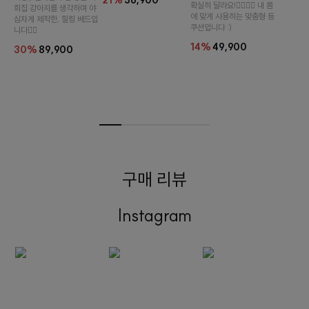
21%
36,900
확실히 달라요!👉🏻👈🏻 내 몸
희집 강아지를 생각하며 야
에 맞게 사용하는 맞춤형 등
심차게 제작한, 힐링 베드입
쿠션입니다 :)
니다👍🏻
14%
49,900
30%
89,900
구매 리뷰
Instagram