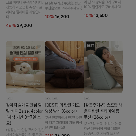
이 찬스! 방석솜 3개 구매시
크로 화이버 쿠션솜 입니다.
은 날! 우리집 쿠션솜, 향균
10% 할인가로 구매하세요!
산뜻하고 포근한 촉감의 프
쿠션솜으로 교체해주세요 :)
리미엄 퀄리티를 자랑합니
10%
13,500
10%
16,200
다.
46%
39,000
[감동후기💕] 솜포함 라
[BEST] 더 탄탄 기도
강아지 슬개골 안심 힐
운드 탄탄 프리미엄 등
명상 방석 (8color)
링 베드 2size, 4color
쿠션 (26color)
(제작 기간 3~7일 소
쿠션 전문점에서 만든! 차원
이 다른 퀄리티의 기도 방석
요)
[3~7일 소요] 허리가 안 좋
을 만나보세요!
으신 대표님이 직접 개발한
(생활발수, 안심 펫케어 원단
등쿠션..!🤍 사용해 보시면
사용,) 슬개골이 안 좋은 저