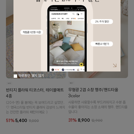
하루동안 열지 않기
무형광 2겹 소창 행주/핸드타올
빈티지 플라워 티코스터, 테이블매트
3color
4종
사용하면 사용할수록 부드러워지고 수분 흡
(20수 면) 올 봄에는 꼭 보여드리고 싶었던..
수율이 좋아지는 소창 소재의 행주, 핸드타올
🤍 영국스타일 빈티지 클래식 감성이 느껴지
입니다.
는 잔잔한 플라워 패턴이예요 :)
31%
8,900
51%
5,400
12,900
11,000