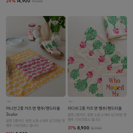
24%
14,900
19,500
어니언 2중 거즈 면 행주/핸드타올
라디쉬 2중 거즈 면 행주/핸드타올
3color
앞면 2중거즈, 뒷면 소창 소재의 싱그러운 면
행주, 디쉬크로스 입니다.
앞면 2중거즈, 뒷면 소창 소재의 싱그러운 면
행주, 디쉬크로스 입니다.
31%
8,900
12,900