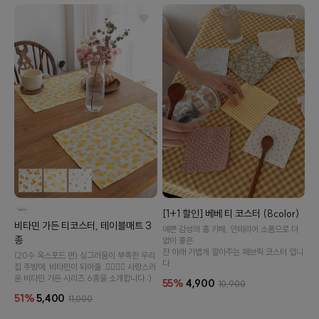
이바솜
[1+1 할인] 베베 티 코스터 (8color)
비타민 가든 티코스터, 테이블매트 3
예쁜 감성의 홈 카페, 인테리어 소품으로 더
종
없이 좋은
잔 아래 가볍게 깔아주는 패브릭 코스터 입니
(20수 옥스포드 면) 싱그러움이 부족한 우리
다.
집 주방에, 비타민이 되어줄..👉🏻👈🏻 사랑스러
운 비타민 가든 시리즈 6종을 소개합니다 ;)
55%
4,900
10,900
51%
5,400
11,000