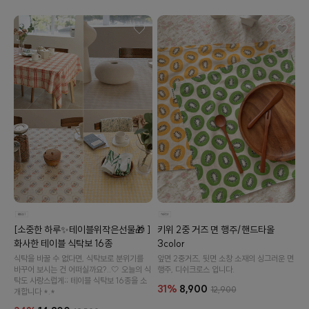
수 있어요
[소중한 하루✨테이블위작은선물🎁 ]
키위 2중 거즈 면 행주/핸드타올
화사한 테이블 식탁보 16종
3color
식탁을 바꿀 수 없다면, 식탁보로 분위기를
앞면 2중거즈, 뒷면 소창 소재의 싱그러운 면
바꾸어 보시는 건 어떠실까요?..🤍 오늘의 식
행주, 디쉬크로스 입니다.
탁도 사랑스럽게;; 테이블 식탁보 16종을 소
31%
8,900
12,900
개합니다 *.*