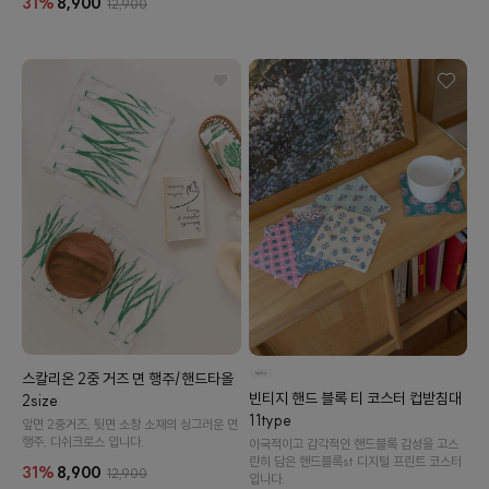
31%
8,900
12,900
스칼리온 2중 거즈 면 행주/핸드타올
빈티지 핸드 블록 티 코스터 컵받침대
2size
11type
앞면 2중거즈, 뒷면 소창 소재의 싱그러운 면
행주, 디쉬크로스 입니다.
이국적이고 감각적인 핸드블록 감성을 고스
란히 담은 핸드블록st 디지털 프린트 코스터
31%
8,900
12,900
입니다.