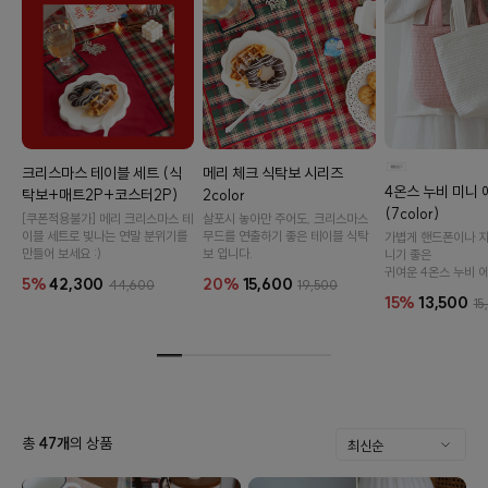
크리스마스 테이블 세트 (식
메리 체크 식탁보 시리즈
4온스 누비 미니
탁보+매트2P+코스터2P)
2color
(7color)
[쿠폰적용불가] 메리 크리스마스 테
살포시 놓아만 주어도, 크리스마스
이블 세트로 빛나는 연말 분위기를
무드를 연출하기 좋은 테이블 식탁
가볍게 핸드폰이나 지
만들어 보세요 :)
보 입니다.
니기 좋은
귀여운 4온스 누비 
5%
42,300
20%
15,600
44,600
19,500
15%
13,500
15
총
47
개
의 상품