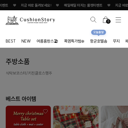
벤트
♥
지금 바로 돌려보세요!
♥
매일매일 터지는 룰렛이벤트
♥
지금 바로 
0
오늘출발
BEST
NEW
여름홈캉스🏖
폭염특가템❄️
항균호텔솜
무지
주방소품
식탁보
코스터/키친클로스
행주
베스트 아이템