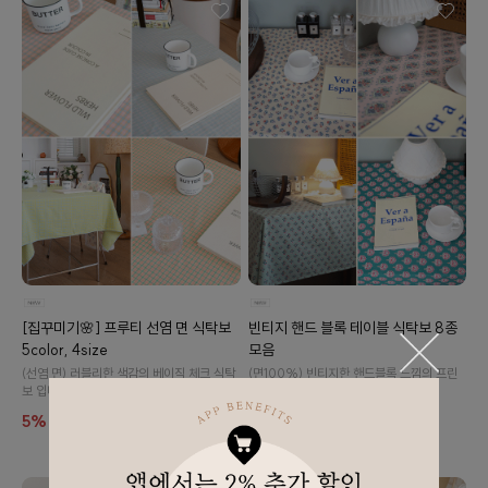
[집꾸미기🌸] 프루티 선염 면 식탁보
빈티지 핸드 블록 테이블 식탁보 8종
5color, 4size
모음
(선염 면) 러블리한 색감의 베이직 체크 식탁
(면100%) 빈티지한 핸드블록 느낌의 프린
보 입니다.
트가 돋보이는 테이블 식탁보 입니다.
5%
17,800
5%
16,800
18,800
17,700