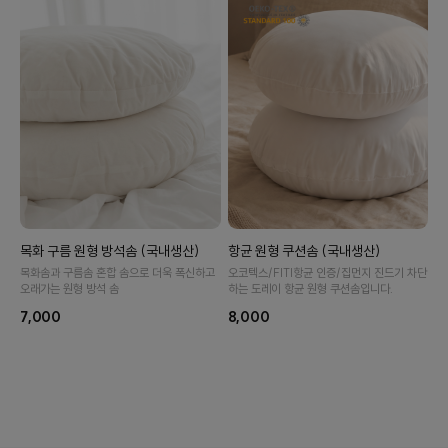
수 있어요
항균 원형 쿠션솜 (국내생산)
목화 구름 원형 방석솜 (국내생산)
오코텍스/FITI항균 인증/집먼지 진드기 차단
목화솜과 구름솜 혼합 솜으로 더욱 폭신하고
하는 도레이 항균 원형 쿠션솜입니다.
오래가는 원형 방석 솜
8,000
7,000