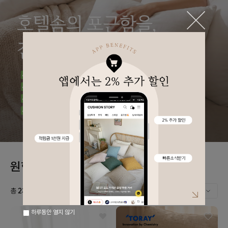
원형쿠션/방석솜
이바솜
총
2
개
의 상품
하루동안 열지 않기