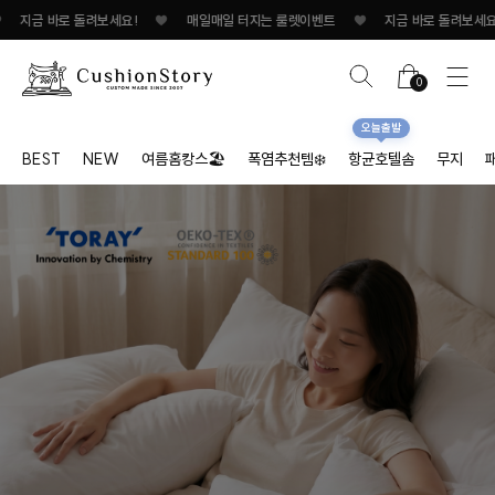
지금 바로 돌려보세요!
♥
매일매일 터지는 룰렛이벤트
♥
지금 바로 돌려보세요!
0
오늘출발
BEST
NEW
여름홈캉스🏖
폭염추천템❄️
항균호텔솜
무지